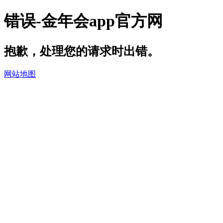
错误-金年会app官方网
抱歉，处理您的请求时出错。
网站地图