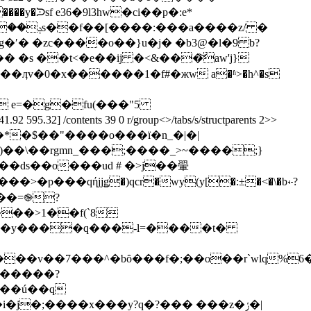
�y�ᙄsf e36�9l3hw�ci��p�:e*
g�ʹ� �zc����o��}u�j� �b3@�l�9 b?
s ��t<�e��ij �<&���͝aw'j}
��ӆv�0�x������1�f#�жw a�ʱ>�h^�s
.32] /contents 39 0 r/group<>/tabs/s/structparents 2>>
��]�*�$��"����o���ï�n_�|�|
\��rgmn_���;����_>~����;}
���qήjjǥ�)qcr�wy(y[�:±�<�\�b⇠?
�^�bȏ���f�;��o��r`wlq%6�ڟ��}te�be� a�|
o��ú��q
j�;����x���y?q�?��� ���z�ݬ�|