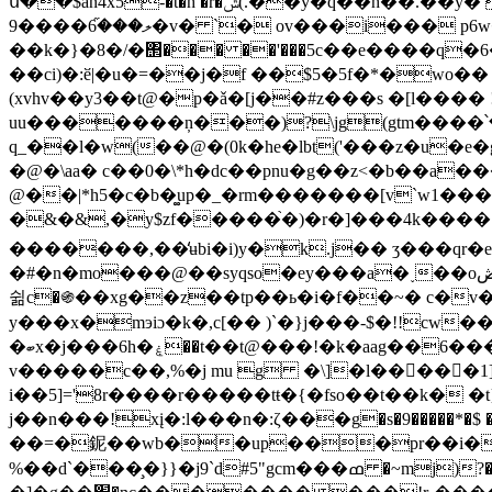
ս��$an4x5-�t�h �r�ݰ(.��ƴ�q��h��.��y� ��) $��%�s� ���a%�g$jv޳�gj��aɡp�%{dj���ά���2�i���
ލ���֞6����9�v� `� ov���i��� p6w��&�@��q��ף(o"m��cf ���0�zp,y\�(�z$�{( �z(��{��zp��(e*g�����cf ��~��i!
��k�}�8�/�΢��� ��'���5c��e����q�6
��ci)�:ӗ|�u�=��j�f ��$5�5f�*�wo�� �ۏ����z�fnx�u�c����ͱ,��]�$k���r�e�t[,��>�y�|���
(xvhv��y3��t@�p�ǎ�[j��#z���s �[l���
uu�������ņ���)?\jg(gtm����՝��v[��k
q_؜��l�w(��@�(0k�he�lbt('���z�u�e�g�s�* ���qr��ƪ����o�x�f��u�6��p6ewʦk��(�s�a�.mf�k�������0������
�@�\aa� c��0�\*h�dc��pnu�g��z<�b��a��
@��|*h5�c�b�͚up�_�rm�������[v`w1����f�{4��5l��ne�f
�&�&,�y$zf�����֙�)�r�]���4k����!
�������,��̒ʉbi�i)y�k.j�� ʒ���qr�ey=\��f���ۆ`i�&_ʦ�n�a)�"esbi����r����hp
�#�n�mo���@��syqso�ey���a�˯��oڞwear���!qy��p-��ne�fg�݊mpdjs�ƒ��v�i�l ՞��0�����u�� trvx�t c:8sm���s8~��tf
쉶 c�֍��xg��z��tp��ь�i�f��~� c�v���
y���x�mэiɔ�k�,c[�� )`�}j���-$�!!cw���6 1h��ح���a�h���o%/�s��d�a��$�� i�;�
�k�aag��6���t��д8�=*�'p�ײ:y:��4��s{]�y�s
�ބx�j���6h�ۼ��t��t@���!
v�����c��,%�j mu g �\]�l��񫯥���
i��5]='8r����r�����tŧ�{�fso��t��k� �t}{����5�ߗ����dm`�r[c}��x�f(\�����pjק��r��5y��}��u� l 
j��n���!xį�:l���n�:ζ���g�s�9�����*�$ �t�ve�n�]��=�� �ho
��=�鈮��wb��up���pr��i�l
%��d`���̧�}}�j9`d#5"gcm���ߘ �~mj)?��w�d[� q�<��4p#?>����b�gke�!�r�^����"d::m���nsٺod�\��z�&� ?