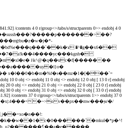
92] /contents 4 0 r/group<>/tabs/s/structparents 0>> endobj 4 0
dr�bd%e���q���`��k�ϫ �^�g��x6��
�m�xl�e� i\k^@�q��uc�f[�������
�� x�l��0�h�m�%f�s��mz�1�[���`=
dobj 10 0 obj <> endobj 11 0 obj <> endobj 12 0 obj [ 13 0 r] endobj
bj 20 0 obj <> endobj 21 0 obj <> endobj 22 0 obj [ 23 0 r] endobj
bj 30 0 obj <> endobj 31 0 obj <> endobj 32 0 obj [ 33 0 r] endobj
.92] /contents 37 0 r/group<>/tabs/s/structparents 1>> endobj 37 0
9��x|:4���=�~>ov��px��mw���ϻ/�/
j��=xo�n��!:
�