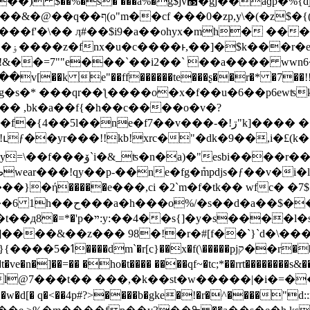
���f'�\�� ӆ#��$i9�a��ohyx�mh� ��
u�|*
� !&��=7""e���`��i2��` ��a���� wwn6
 e"��ff������te���ʂ��r�* �7��!!re �w
�� ,bk�a��f{�h��c��
��o�v�?
7��v���-�!ڗ"k]���� ���=�������3���4kr�h��/
ւƒ��yr���!!kb!xrc�"�dk�9��,i�£(
d�dd��t,�%�d�ax�l�zf�
}�ή�����e���,ci �2`m�f�tk�� wfc� �7$
>�)��vsx�h�k����fo8
����l�skmyv�w����vs�o�j ߱)� �h
1]����&��z��� 98�!�r�#[f��`}`d�\��
h�)܌?��t�a)��m� �p����
�t���� ����qf~�tc;*��rrt��������s&��vc�]dgq�t���ߌ�vf��2f��f�
@7���t�� ���,�k��st�w�����|�i�=��m