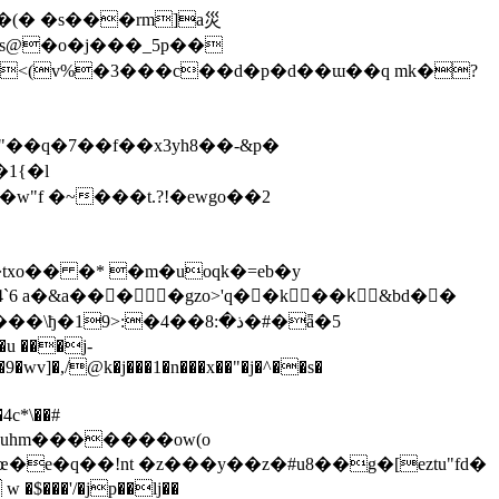
s<(v%�3���c��d�p�d��ɯ��q mk�?
"��q�7��f��x3yh8��-&p�
�1{�l
xo�� �* �m�uoqk�=eb�y
 a�&a����gzo>'q��k��kْ&bd��
�19>:�ذ�:8��4�#�ǟ�5
u ���j-
9�wv]�,/@k�j���1�n���x��"�j�^��s�
*\��#
�uhm�������ow(o
e�q��!nt �z���y��z�#u8��g�[eztu"fd�