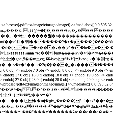
rocset[/pdf/text/imageb/imagec/imagei] >>/mediabox[ 0 0 595.32 841.
��?
�������������mբbu�z�w�j�*-
�x�$mf��ϫû䭷�綢ï�������?�x�p���{�6��*
���i��m̯uak���#���?ã���]
%c�� ٙ�m#�a��|v7��=�t��
;(�=� <�c�ϟ��ks�2q�þ���_�x���)�i���
j 6 0 obj <> endobj 7 0 obj <> endobj 8 0 obj <> endobj 9 0 obj <> en
 endobj 17 0 obj [ 18 0 r] endobj 18 0 obj <> endobj 19 0 obj <> endo
 endobj 27 0 obj [ 28 0 r] endobj 28 0 obj <> endobj 29 0 obj <> endo
>/procset[/pdf/text/imageb/imagec/imagei] >>/mediabox[ 0 0 595.32 841
j*z4@��'#�qb�^��;$�ki�uh$�|���s�k�
�u}�k��뫇��oߚ�?
n��t�i��mj�ϱiv_�n���]3ml�zx3��z�˲
��y'������λro��o��е� a�bہu2������؟��a�e����