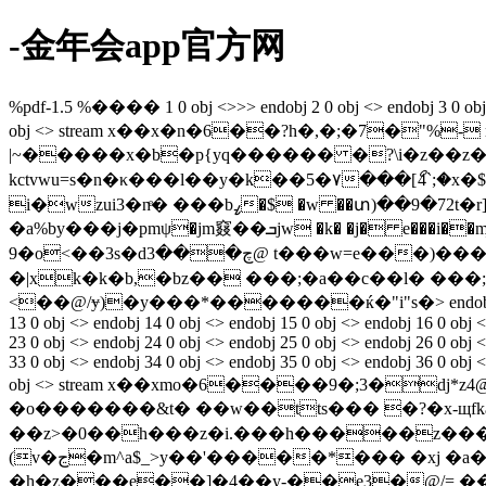
-金年会app官方网
%pdf-1.5 %���� 1 0 obj <>>> endobj 2 0 obj <> endobj 3 0 obj <>/p
obj <> stream x��x�n�6��?h�,�;�7�"%- mݕ���&nq��@ѿ�!)�j����aq�̜y���|�����sussh���?�����p�������>
|~�����x�b�p{yq������ �?\i�z��z��t�_./�zh~�����޼�n���p
kctvwu=s�n�κ���l��y�k��5�۷���[ޯ4`;
i�wzui3�nͤ� ���bߨ�$ �w ��տ)��9�72t�r] �d�( �w�ɚ���v��[c^�)�ln�n�� ��7�a!k��4����yc���kgnh�
�a%by���j�pmψ�jm窡��ܒjw �k� �j� e
9�o<��3s�dچ���3@ t���w=e���)���fn�gpcڰ��m eg) ��4yoɏ|(6�x�9�vzoكk�`�詷*g ���a�����uy�l}o�
�|xk�k�b,�bz�� ���;�a��c��l� ���
<��@/ɏ)�y���*�������ќ�"i"s�
> endob
13 0 obj <> endobj 14 0 obj <> endobj 15 0 obj <> endobj 16 0 obj <>
23 0 obj <> endobj 24 0 obj <> endobj 25 0 obj <> endobj 26 0 obj <>
33 0 obj <> endobj 34 0 obj <> endobj 35 0 obj <> endobj 36 0 obj <
obj <> stream x��xmo�6����9�;3�d
�o�������&t� ��w��tts��� �?�x-щfka 
��z>�0��h���z�i.���h�����z����h.
(v�ڃ�m^a$_>y��'�����*��� �xj �a�.�;�#n;��c(����~�&3�?�q#n 3ada�y��k��w��1�c�0������`�mkuȋ�*p�^!
�h�z���e��]�4��y-��e3�@/= ������ȗ�"�