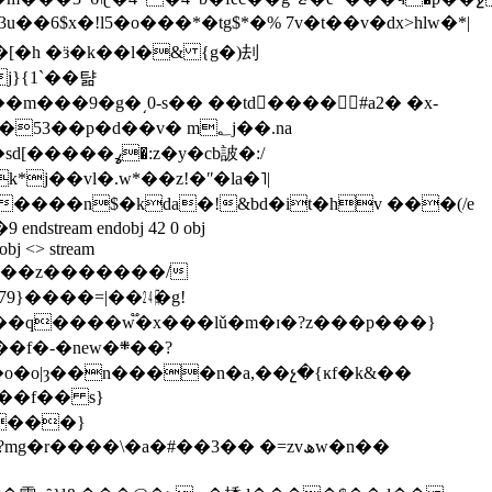
3u��6$x�!l5�o���*�tg$*�% 7v�t��v�dx>hlw�*|
�p�d��v� m؂j��.na
j��vl�.w*��z!�ʺ�la�˥|
����n$�kda�!&bd�it�hv ���(/e
 obj <> stream
9}����=|��㏷�g!
p�o�o|ȝ��n����n�a,��չ�{ĸf�k&��
��f�� s}
����}