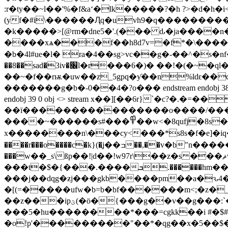
:r�ty��~l��'%�f&aʻ�lk�����?�h ?>�d�h�i<�
(yf�#i\������Ԯq�uvh9�q���������<������na[�b8v�s�rkغz�p�d
�k�����>[@rm�dne5�'.(��� ԃ�ja����n�
����xѧ���f��h8d7v=�f*�\����
�b�4l#ue�l� ra�4��sg>vc��g�-��^�s�
��8��sad�3iv�׌l�r���6�)� ��!�(�~�ql�wg72u�h8\ ��f�bg�
��~�f��rѭ�uw��z_5gpq�ƴ��n%ldԑ��d܈h$Ԧ�tc��ޑ]�ց���[��,h��7�ݲ>���?!v�] e=�g�fu(���"
�������g�b�-0��4�?o��� endstream endobj 38 0 obj <>/procse
endobj 39 0 obj <> stream x��][��6r}`�c
��ï����������������o����/���÷
����~������s#���߾��w<�8qufj�8s�������ӟ���ȧ�"�r�mo [��y���?�3�����ds��o���ud # �>j��翬
x��������n\���cy<���*s8s�f�e]�iq��
����r���o����c�k}(�ֲj��ߏ��,��v�b"n����������oޮ��ġþu&������\]u�_?~xٽ`�=����=֎?
���w��_s\ßp��!|d��!w97r\��z�s���ޘvr ~��qe%%�jn %�rhaj2~:e�nyom�8 �#9���>1��f(`8
���t�$�{���.����ܒ.������hm��g�)���)�"tύ׀e3�x��;��? 4��ѣ��}e�c�#40�y����q���-l=����t�
���j��dqg�ƶj���gkb����pm��a�ԅ4
�[(=�����ufw�b=b�bf������m<;�z�_g�n�
��z���ipؾ(�ö�{���g��v��g���:`�n�9g�>����sy؜_��a�w;�o�]�t��t8��i�-�������?
���5�hu��������*���=cgkk��i #�$
�o!p'���������"��*�qg��x�5��$��