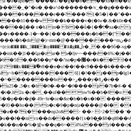
�a�apd�ˉ����a7��g��h���xu�m��s|���?���/?�
~����b��j���e��?���?{�5�}��"���
��ō1���w #��k����v�(�lw�.&�k0e����z
�i���v����-}�~��{��'�����s�b��["�
�ڷr�_�.��9ȱ�-vg�n�3ȗ|3xc� ��$ ��� �� �̸a78���ո|
��]1��կa�zar� a�l)v~~���r�6%:�j��
k�h)�섋�r�/n�i ��ӡx)
���|��� 6[{�!��ɟ��p�lg1��ږ���(��[s�$��o(g&
�����bo��>ڔ���y�8ڔ�e��
a25� ,5�x �h�0�-��^�f����p�7b�#-� �
 ��i�.h2a �c�_��uf��  sw%��b�8�n 
5��p��r�ɠ� 49r~hr�oz�&e�b�b�x�l� ����
�9}��ho��;vo�c�9�p�n(a����@�l� ��
p�͑�u��f��mvx��ds�����f{x�9�͇�$8�q88
�ӊ��%�셏w��q�6=�4%x���yl���c|��p�9ٖ�