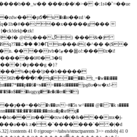
zdw���pճ�u�s�и��zd \�
�#\��v�nເ�q�1h�#��; ��x�
����g��� 
ck!dekþ�zk!
�ﮚ} ���&�)
vb�!ޓ��몲o!:���0z�i!
���}�p���g �}?
հ����!\�jq�����h.t_=�w��i���
nt���7*���p��6�=ɴ��=���4d�����pg8υ�w�x!-
o$���kqgyg��e�d�er��j
��b �v��uv~#�5s w^���� @�l 7�k s����
nn����?��:��'�6���:��mku�p�sr8q�
ontents 41 0 r/group<>/tabs/s/structparents 3>> endobj 41 0