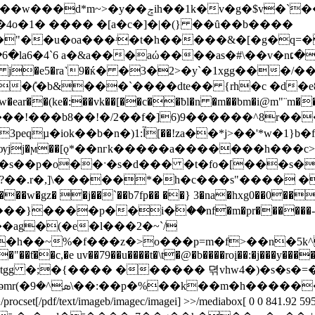
 �4o�1� ���� �[a�c�]�|�(} ��ȗ��b����
"��u�oa���ʴ�t�h�����&�[�g�q=��
 s��ճ�j-�z��|��t ٠�v>۴���6�la6�4`6 a�&a���aώ����as
�e5�ra˺9�ќ� �3�2>�y`�1xgg���/��]�
&���`����dte�� {rh�c �d�e8�f� @tq��
b8��!�/2��f�]6)9������^8r���n. ����t
j>��'*w�1}b�f������l#0�.3�6|
jj�ϻ��[ǫ*��nгk�����a�������h���c>
�.r�,]\� ����*�h�c���s"���� �96
����w�gz� �j��`��b7fp�� ��} 3�na�hxg0��0��
�}����p��i�ۧ��nf�m�pr������-�'�$�
g��ag�(�e�l���2�~`/
~%�f���z�>o���p=m�f>��n�5k^��ҙ��=
�"��ƭ��c,�e uv��79��u����t�\t�@�b����roį��:�j���y����
�`� �|�d
/text/imageb/imagec/imagei] >>/mediabox[ 0 0 841.92 595.32] /c