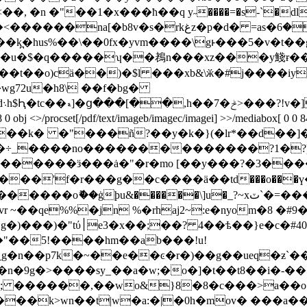
�, �n �"��1�x���ћ��q y˶����=�s-`�dl���
� =as�ݚ���6s��f��[����:���a����z/ �
�k̪�hus%��\��0fx�yvm����\gͱ���5�v�t��
�u�$�q�����ʮ��䳓n���xz���y䱠ɍ��� �
nf��t��o)cä��)�$l ���xb&\ӂ�#j����iy
5
t[/pdf/text/imageb/imagec/imagei] >>/mediabox[ 0 0 841.92 595
?�.�=����k� �"���ñ?��y�k�}(�lr*��d
_����no��������������?1�?)��
�'f�r���g��c����ӓ��td���o���ү���>�p
�"��5!����hm��ab���!u!
�p7k�~��e��ͼ�r�)��g��ueq�ƶ`����v��7��
#; ������,��wo&}8�8�c���>a��
�k>wn��t|w�a:�|�0h�mov� ���a��i�