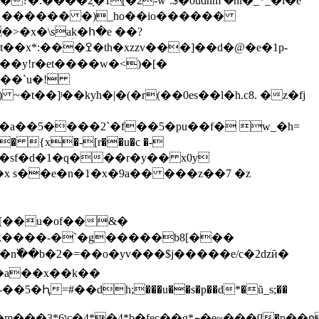
>�x�\saؚk�հ�e ��?
���y!r�et����w�<)�[�
���`u�!
~�t��]ʲ��kyh�|�(�r(��0es��l�h.c8. �z�fj
�a��5����2`�f��5�pu��f� w_�h=
 �sf�d�1�q���r�y�� x0y
��a��x��k��