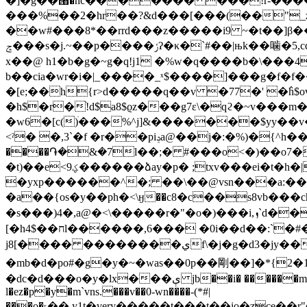
�]�g��՘�nc������� ���!r-�����e ֲ>%�m����fp��y3��ߒ ��a��s�e�h k
���%��2�hr��?&d���[���(��"_z{�1�þ�*b��m��/ق(�p>���ja_vn��k
��w#���8*��rrd���z�����i9 ~�t��]β���yh
ݘ���s�j.~��p����ݬʔ�κ�`#��|њk��噛�5,cq���dkzke��<�志��͓q��ߒ$��*z���j �g��t��x*:���ߐ�th�xzzv���]��d�@�e�1p-
x��@ h1�b�g�~g�q!j1 �%w�q����b�\���4
b��cia�wr�i�|_����_ˣ$����]���g�f�
�[e;��h{r>d�����q��v �77�' �߮h$ov4�
�h$�r�֨ǃd$a8$ϱz���g7ɛ\�qϩ�~v���m
�w6�[c()ׄ���%^j]&�������$yy��
<ˀ� �,3`�f �r��piݚa@��j�:�%)�{^h��[�����^@:�$-��i�e&~$zf��җ�cs � �� {x�-[r��u�c �-
����֏�&�7l��;� #���o<�)��o7�
�t)��e<ؼ9������ձay�p� ;txv���ei�t�h�|h��0i��#mn �lsk� ��]ig$�أns� ƀa� ,�x s��e�n�1�x�9a�� ���z��7 �z
�yxp������^�; ��\��@vsn���a:��
�a��{os�y��ph�<\ӈ��c8�c��s8vb���ch��ٷ�v�,
�s���)4�,a@�<\�����r�"�o�)���i,ܙ`d�����im�b���r��,��f��s�������&�[��u�of��&�
[�h4$��חl������,6��� �0i��d��:`�#���h��y��̤t�0���_�3;��eؒ �͢s8�e(�k����-�`�g�����b8[���
j8[���� ��������يf\�j�g�d3�jy��1�xj}-uu��å�l8��m�'m�բl�e�l�mю�9����n߰��b�2�=��o�yv���$j�����e/c�2dzӣ�
�mb�d�po#�g�y�~�was��0p��剛��]�*{2
�dc�d���o�y�lx���ې jb��i� ������m��a��~~ba��ɸc�e�-�k�ֲk�rp:.ӝ�1���b��۔�c=o��-��5�Ԧ=#��dh;���u��s�p��d*�ŭ_s;��
l�ez�p�y�m`vns.���v��0-wn����-(*#|
���o�ݹ��,y1t�very�����t���t��io�ʒce��r"q�\�q�(~z.�)���� v����#�x�"�e���3*�m���3*ו6ʗ�4*�4*b�fec��g*ޏ�e~���ϥ�p��ջ�9