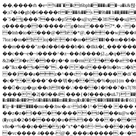
��,����rћ �e=%��`��ct6bph����u��~a�k&텭�3 �ǜ��\�' l�.�y����
�;s7�4�gb]�6����tו���&��s �9h�� h��j���i���@jz1ަ�e=tl ��ru�p.��u��l��r蝤*(���}�ցx�j}s@�o�j���_5p��
�`5�jj���7��a�p5��s@xy�3fi?��s@
q����p�f�/����v g�hea ���'7*,�,~j�
�lnb�io����@�b�*@,����wj��#
7loz:i�m�ћioj�h�#�m�ӛ'��f��m��$
��m����"zr�d��6���b�k �tlkk�[_���'���ƥ
��c��~e�~i����^�z~��d����jݑ2�q���.�*��n�po��,� �pbc�xivevy��� ǳ�l� �b��w"f �~���t.?!�ewgo��2
&2i� #�e:�t��y�ˣ� m�rmi ���ӕ
a�"lkx��u��"˕,��\�si���9u�bvߑi�h3!e � @o��am�b6?@��j
��)��a�z�^��c=�������di`�v{m
�c�*����"���덲�p��q�%�ppi}(m ��x �
�����2[�9��4 ���{�f���q�uҍ7} ���_t�m
�z���b�e��9h6�h��&���m��;�tnq�x�0�t0��0f���l��\�e�\
�5j~�=�����܏�mo��:bw�-n>n$�1^�'�� ��� ���݃���% :ri���"�� v�� z 6kw��?
��z�z�l����\����d���ʨ@w�v{h&��
(�ycqӂ�2�$����j�u�tvt��`���y��
v8o�=%��z���yj�"x*�*�fr<w���)��{
�vc���� 4���-@�_���s�����.�<�j�v�<�܅�?�� #�&����?vp>� ��i��d�j w �$��