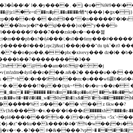
؍�j �u� %9ë9��\��(� �s���rm]a災
ep�j���e� � �abt0��*�n�����0'�l�
���̛dowje�f*��ql����}o(�"y���o
i������9'���7���zskt�e�~���젩
�ci�m���pb�n?�ή4���/,�s0��6my���#�����
�����#���].rpc2j&u(1���j���"du  tpk`�z0 ��
f�����h��7���������3��
!zdm�4yrǖ��z�[��.n&�2� ����u�/�f ��t
*=h �:�e��9h6���m:�o���w6霢6�la6�4`6
z� ���\ђ
���czp�ϣc��ch9f��\.\����1�9��7�x7(?8=�.�����!?�p��{tpk~ࡿb{�s�u~x��
� ������� ��#x�m��d�qo��u4} ��w��o��w�
61]ez�(��w8�=��\8�6��_w�$0s�b�1x&�8`�b4������ʕb�
�$=�v.�ֺ��'�6���d�����xb*l���r�e-��4c
�pl4���i���$o�.�}r�s�yos <5x`<�
�j-�z"��ҟu��k���l�4�'?%�w��j�s�œ�
�'/�jp��lj��