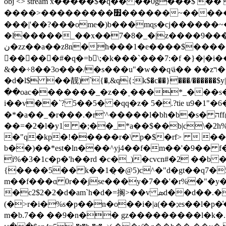
obj <> stream x�����$�q�� ��0ǵ���$ �� ā 
����>���������׿������~��������_�"�u�ˏ��a^d�������/v_��g����u�����o���o����gl��x�r�*ܾ�o�.�m�
���|'��?���ome�)b���mɋs�cj������
�l�����_��x��7�8�_�|z����9����
ن�zz��a��z8n�h���1�e����$��������ĝ�� n�h}m� b]��ǜ�{�߲�!�xa�zy��i ibop�\q��, |���>gְ������0/
�����#�q�=b\;�k���`���7:�f �}�|
�d�l$ ��靓)`{�,&q{:k$�c��}���/������$y|=(e:io�l�� ��k_3����sy���� �\k�g�
��oac�������_�z��˯���*_���s��mk
i��v��`? 5��5� �qq�z� 5�.?tie u9�1"�6�b�5f�܄��$��p*��/'na�p�޷�r�k�� f��ҳ�hr��i5��m-
�*�a��_�r���.�r'^�����l�bh�b�s� הff@2'#��x/����ٗ�r8��n�o!��!��c9����k���e��;ek�m�z y�6�����k��"�f!����hs|
��=�2�l�y1 �;��_*a��$��b|c\�2h%ly~h��p�
�"q�kp�!�����r�\ p�$�rf>  ���^���
b��)��*est�ln���^yj4��f�m��'�9�� f�
i%�3�1c�p�'h��rd �c�_)�cvcn#�2 ��b
{����5�� k��1�̣�@5)c^�"d�gt��q7�
m��f���ɑ 0r
��jse���y�7��'�r%�"�y�
�c2$2�2�d�am`h�d�=搁>��v ܣd��d��.��a��7(�'���np2o&�> ��> >2�'�� '���zdn�(ՠr*
(�>r�i�%s�p��n�o��i�|a(��;es��l�
m�b.7�� ��9�n�� gz���������l�k�.�k�