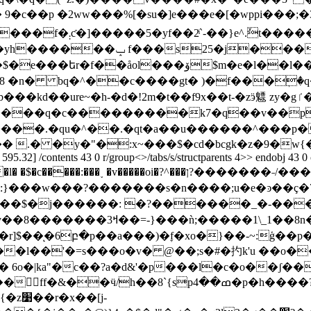
 9�c��p �2ww���%[�su�]e���e�[�wppi���;�
25�j���j}{1`��턂
�l���m���9�g�͵0-s�� ��td󧈟����#a2� �x-
8 �n� bq�^��c����gt� )�f���ٖ�q�53�
����q�c���������k7�q��v��pk*
����.�qu�^��.�qt�a��u������^���p�
595.32] /contents 43 0 r/group<>/tabs/s/structparents 4>> endobj 43 0
�oi�?^���ן?�������˗/�����z�������/
���w���?�������s�n����;u�e�ͽ��ç�7
�1\_1��8n��f�-�new�܍��?
��r]$��ͅ�6բ�p��a���)�ׇf�xo�}��-~:ģ��
l��'�=s���o�v� @��;s�#�扚k'u ��o�
6o�|ka"�c��?a�d&'�p���l�c�o��ʃ�
ߘ���p�h����?mg�r����\�a�#��3�� �=zvھw�n��
�[j-