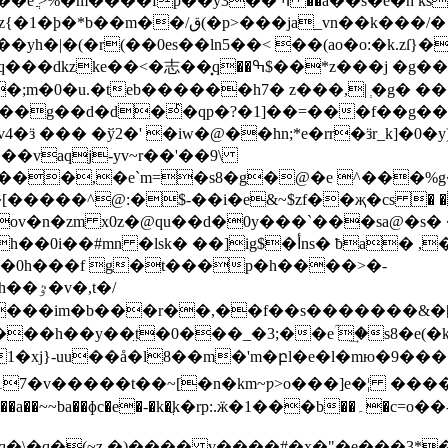
s�?�.����2֥�1[�2-w`:$�оudnm ܶ�nl�_*_�l�e
���/� ������ �)_ho��io������
�|�(�r(��0es��ln5��< ��(ao�o:�k.zſ}��
�;m�0�u.�teb������h7� z���,| ְ�g� �
f���g��d�d�ͬ�qp�?�1]��=���f��g�
ӟ ��� �ў2�' �iw�@��hn;*e�rr�ӟr_k]�0�y) 
���vaqj-yv~r��'��9\
v���,�e`m=�s8�g�@�e ^���%g
ov�n�zm x0z�@qu��d�0y���`���sa@�s�
�0h���f g�t���p�h����>�-
t�/
�17�v�����t��~[�n�km~ƿ>o���]e�¦ ��