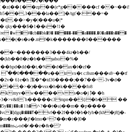
�b5��,3���la�� ]�/tgť�:��=�
� qky���$�1��s�!1�
�#�cb��bk�9� �����-���a����.�0�a���s���
k��(kb��8�z�b��ʒʉbɷ�%�
�2v� 6}e�h 㵖�*�td36����;��7��=-3v�d�
�3�>v&8`h�����c3mpn��i}�b� ��
b�fyh�(kh�j8ѯ�-
�z���j!�lmo�^7��r�i�]0�