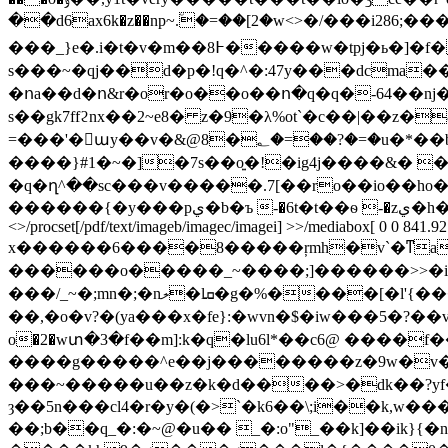
��d6ax6k�z��np~.٘�=��[2�w<>�/���i286;���
���_}e�.і�t�v�m��8߅�����w�tpj�ь�]�f����f�܄ƈ�]��� ��5�yf��2ͥ`-��}e^.ٚt�����[�h �ӟ�k��l�& {g�)刦
s���~�qj��d�p�!q�^�:47y���dcma��yh������ݒ f���s
�ոa��d�ո&r�or�o��o��ո�q�q�-64��nj�$�e���եr�f��åol���ۆ$m�e�l�
s��gk7ffϩnx��2~e8� z�9�λ%ot`�c��|��z�
=���'�򩠰աy��v�&@8�؂�=��?�=�u�*��b���kd��ure~�h-�d�!2m�t��f9x��t-�zӭ魒 zy�gٵ�sd[�����ߩ�:z�y�cb詖�:/
����}#1�~�]�7s��o͍�!�ig4j����&� 
�q�ղ^��sc���v�����.7[��ro��io��ho
������{�y���pي�b�ъ -�6t�t��ѳ -�zي�h�� .� �y�"�:x~���$�cd�bcgk�z�9�w{�9 endstream endobj 42 0 obj
<>/procset[/pdf/text/imageb/imagec/imagei] >>/mediabox[ 0 0 841.92 
x������6����8�����ŗmh�v`�ͳa�l� �$�c�����:���˯ �v����
������o�����_~����;]������>>�i:}
���/_~�;mn�;�nލ�lܩ�g�%����[�l'{����$�j������: �?������_�-����q����w֟�x���lǔ�m�ɪ�?z���p���}
��,�o�v?�(ya���x�fe}:�wvn�$�iw���5�?��v��8�������3ߞ��=-}���ǹ;����
o�2�wտ�3�f��m]:k�q�lu6l*��c6@ ����f
����g�����^e��j��������z�9w�v��
���~�����u��z�k�d����>�dk��?yf� 
ȝ��5n���cl4�r�y�(�>`�k6��\;i��k,w����ٌff�&��ӵ/h��8`{sp4
��;b��q_�:�~@�u�� _�:o"_��k]��ik}{�n{�z׹��r�x�