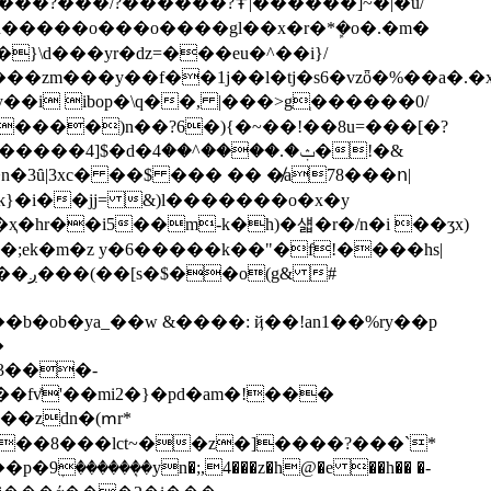
�����?߾|������]~�|�ǘ/
}\d���yr�ǳ=���eu�^��i}/
m���y��f��1j��l�tj�s6�vzȫ�%��a�.�x
�����)n��?6�){�~��!��8u=���[�?
���^��4�!�&
&��÷8��3o���/�s���u"�w��qʵä�� ��zר����/�h�do@�)>mm�@�����s���=mن�d�����4]$�d�ݑ�.�
k}�i��jj= &)l�������o�x�y
 #
�b�ob�ya_��w &����: ҋ��!an1��%ry��p
�
3���-
�fv̽'��mi2�}�pd�am�!���
��v��8���lct~��z�]����?���`*
������͉yn�;,4���z�h@�e ��h�� �-