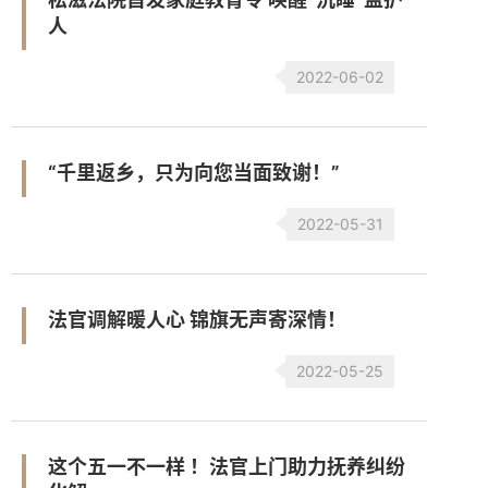
人
2022-06-02
“千里返乡，只为向您当面致谢！”
2022-05-31
法官调解暖人心 锦旗无声寄深情！
2022-05-25
这个五一不一样 ！法官上门助力抚养纠纷