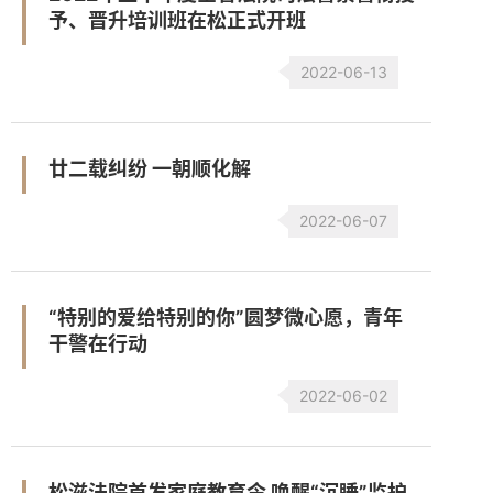
予、晋升培训班在松正式开班
2022-06-13
廿二载纠纷 一朝顺化解
2022-06-07
“特别的爱给特别的你”圆梦微心愿，青年
干警在行动
2022-06-02
松滋法院首发家庭教育令 唤醒“沉睡”监护