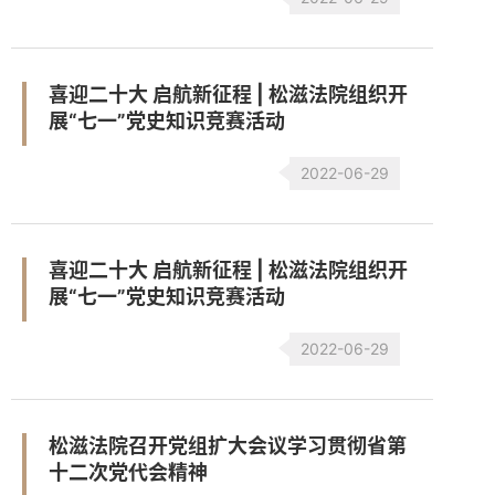
喜迎二十大 启航新征程 | 松滋法院组织开
展“七一”党史知识竞赛活动
2022-06-29
喜迎二十大 启航新征程 | 松滋法院组织开
展“七一”党史知识竞赛活动
2022-06-29
松滋法院召开党组扩大会议学习贯彻省第
十二次党代会精神