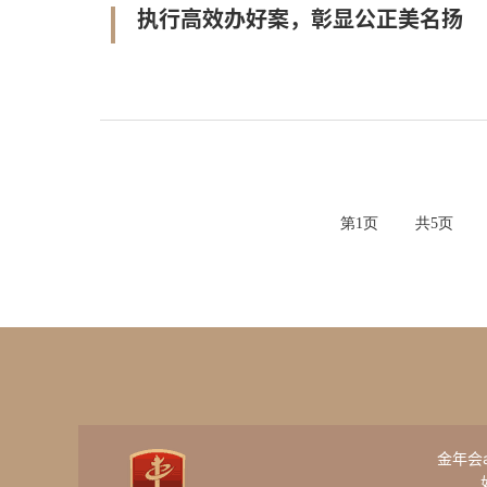
执行高效办好案，彰显公正美名扬
第
1
页
共
5
页
金年会ap