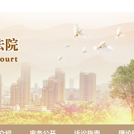
介绍
审务公开
诉讼指南
理论