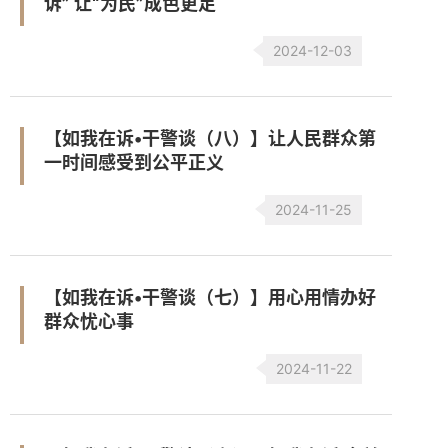
诉” 让“为民”成色更足
2024-12-03
【如我在诉•干警谈（八）】让人民群众第
一时间感受到公平正义
2024-11-25
【如我在诉•干警谈（七）】用心用情办好
群众忧心事
2024-11-22