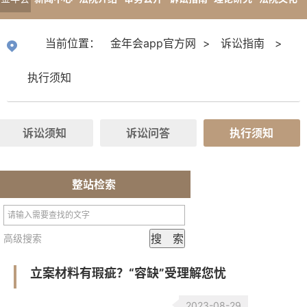
app官
专题报道
当前位置：
金年会app官方网
>
诉讼指南
>
方网
执行须知
诉讼须知
诉讼问答
执行须知
整站检索
高级搜索
立案材料有瑕疵？“容缺”受理解您忧
2023-08-29