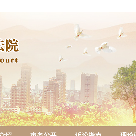
介绍
审务公开
诉讼指南
理论