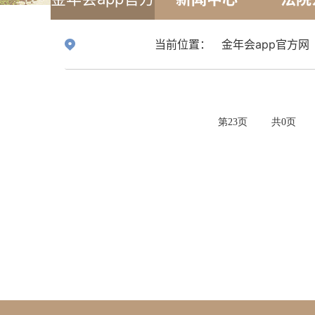
网
当前位置：
金年会app官方网
第
23
页
共
0
页