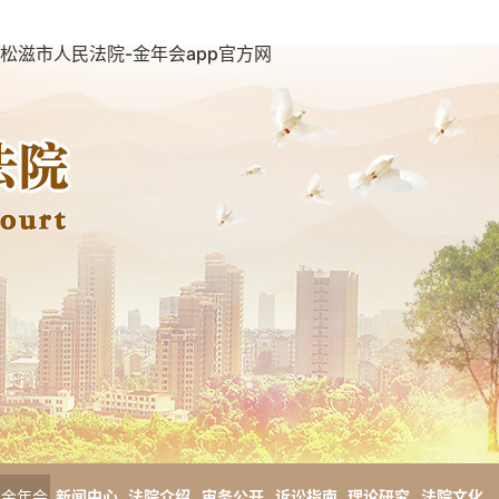
松滋市人民法院-金年会app官方网
金年会
新闻中心
法院介绍
审务公开
诉讼指南
理论研究
法院文化