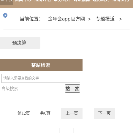
app官
专题报道
当前位置：
金年会app官方网
>
专题报道
>
方网
预决算
整站检索
高级搜索
第
12
页
共
0
页
上一页
下一页