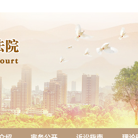
介绍
审务公开
诉讼指南
理论