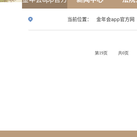
网
当前位置：
金年会app官方网
第
19
页
共
0
页