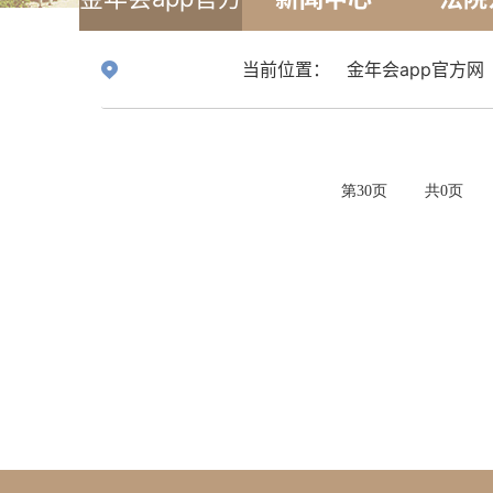
网
当前位置：
金年会app官方网
第
30
页
共
0
页