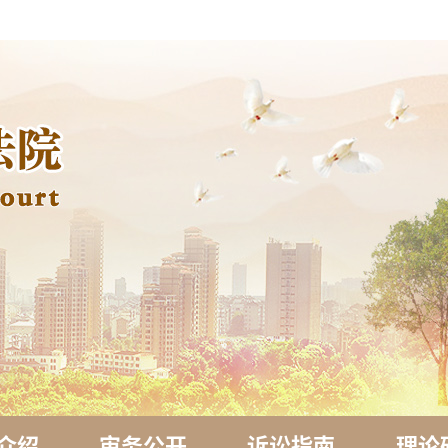
介绍
审务公开
诉讼指南
理论