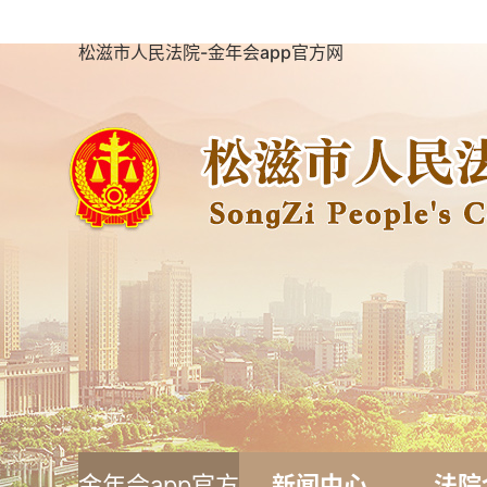
松滋市人民法院-金年会app官方网
金年会app官方
新闻中心
法院