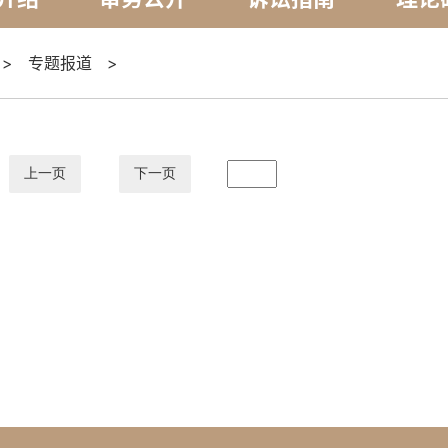
>
专题报道
>
上一页
下一页