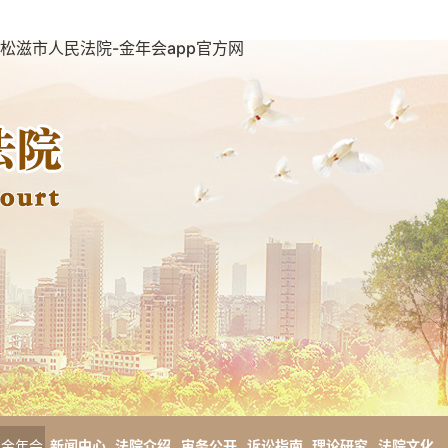
松滋市人民法院-金年会app官方网
金年会
新闻中心
法院介绍
审务公开
诉讼指南
理论研究
法院文化