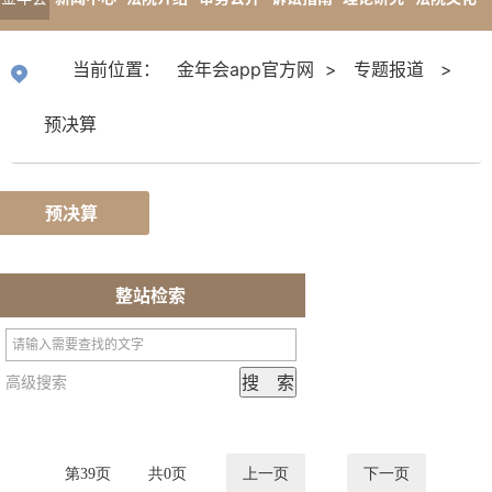
app官
专题报道
当前位置：
金年会app官方网
>
专题报道
>
方网
预决算
预决算
整站检索
高级搜索
第
39
页
共
0
页
上一页
下一页