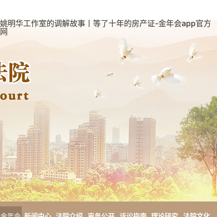
姚明华工作室的调解故事丨等了十年的房产证-金年会app官方
网
金年会
新闻中心
法院介绍
审务公开
诉讼指南
理论研究
法院文化