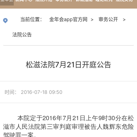
app官
专题报道
当前位置：
金年会app官方网
>
审务公开
>
方网
法院公告
松滋法院7月21日开庭公告
时间： 2016-07-18 09:50
       本院定于2016年7月21日上午9时30分在松
滋市人民法院第三审判庭审理被告人魏辉东危险
驾驶罪一案。