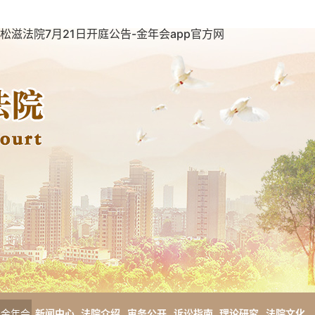
松滋法院7月21日开庭公告-金年会app官方网
金年会
新闻中心
法院介绍
审务公开
诉讼指南
理论研究
法院文化