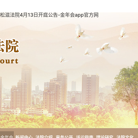
松滋法院4月13日开庭公告-金年会app官方网
金年会
新闻中心
法院介绍
审务公开
诉讼指南
理论研究
法院文化