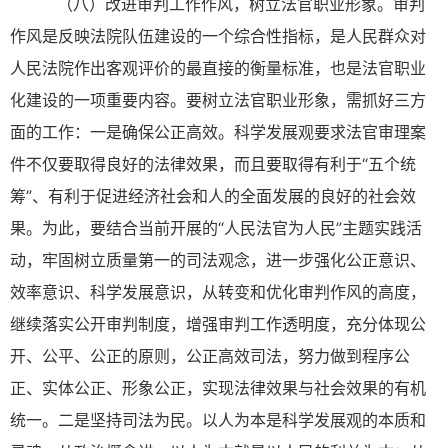
（八）改进审判工作作风，树立法官职业形象。审判
作风是反映法院队伍建设的一个综合性指标，是人民群众对
人民法院作出客观评价的最直接的衡量标准，也是法官职业
化建设的一项重要内容。要树立法官职业形象，需抓好三方
面的工作：一是确保公正高效。科学发展观要求法官审理案
件不仅要取得良好的法律效果，而且要取得有利于“五个统
筹”、有利于促进经济社会和人的全面发展的良好的社会效
果。为此，要结合当前开展的“人民法官为人民”主题实践活
动，牢固树立质量第一的司法观念，进一步强化公正意识、
效率意识、科学发展意识，从转变和优化审判作风的高度，
继续落实公开审判制度，增强审判工作透明度，充分体现公
开、公平、公正的原则，公正高效司法，努力做到程序公
正、实体公正、形象公正，实现法律效果与社会效果的有机
统一。二是坚持司法为民。以人为本是科学发展观的本质和