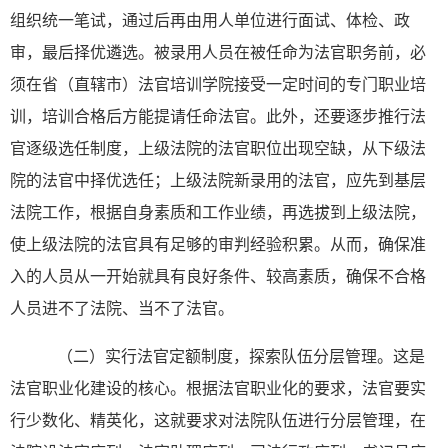
组织统一笔试，通过后再由用人单位进行面试、体检、政
审，最后择优遴选。被录用人员在被任命为法官职务前，必
须在省（直辖市）法官培训学院接受一定时间的专门职业培
训，培训合格后方能提请任命法官。此外，还要逐步推行法
官逐级选任制度，上级法院的法官职位出现空缺，从下级法
院的法官中择优选任；上级法院新录用的法官，应先到基层
法院工作，根据自身素质和工作业绩，再选拔到上级法院，
使上级法院的法官具有足够的审判经验积累。从而，确保准
入的人员从一开始就具有良好条件、较高素质，确保不合格
人员进不了法院、当不了法官。
（二）实行法官定额制度，探索队伍分层管理。这是
法官职业化建设的核心。根据法官职业化的要求，法官要实
行少数化、精英化，这就要求对法院队伍进行分层管理，在