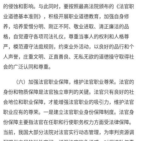
的侵蚀和影响。与此同时，要按照最高法院颁布的《法官职
业道德基本准则》，积极开展职业道德教育，加强自身修
养，培养爱憎分明、刚正不阿、敬业进取、清正廉洁的品
格，自觉遵守各项司法礼仪，尊重当事人的权利和人格尊
严，模范遵守法庭规则，约束业外活动，以良好的品行和个
人声誉，庄重文明、正直善良、无私无欲的道德操守取得社
会的广泛认同和尊重。
（六）加强法官职业保障，维护法官职业尊荣。法官的
身份和物质保障是法官独立审判的关键。法官只有良好的社
会地位和职业保障，才能增强法官职业的吸引力，维护法官
职业应有的尊荣。一是建立法官职业身份保障制度。法官身
份保障主要指法官在任职和行使职务权力方面受法律保障。
当前，我国大部分法院对法官实行动态管理，为审判资源调