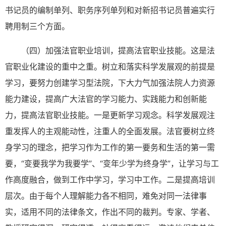
书记员的编制单列、职务序列单列和对新招书记员普遍实行
聘用制三个方面。
（四）加强法官职业培训，提高法官职业技能。这是法
官职业化建设的重中之重。树立和落实科学发展观的前提是
学习，要努力创建学习型法院，下大力气加强法院人力资源
能力建设，提高广大法官的学习能力、实践能力和创新能
力，提高法官职业技能。一是更新学习观念。科学发展观注
重发挥人的主观能动性，注重人的全面发展。法官要树立终
身学习的理念，把学习作为工作的第一要务和生活的第一需
要，“变要我学为我要学”、“变年少学为终身学”，让学习与工
作高度融合，做到工作中学习，学习中工作。二是提高培训
层次。由于每个人理解能力各不相同，难免对同一法律事
实，适用不同的法律条文，作出不同的裁判。专家、学者、