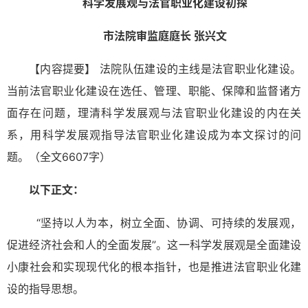
科学发展观与法官职业化建设初探
市法院审监庭庭长 张兴文
【内容提要】 法院队伍建设的主线是法官职业化建设。
当前法官职业化建设在选任、管理、职能、保障和监督诸方
面存在问题，理清科学发展观与法官职业化建设的内在关
系，用科学发展观指导法官职业化建设成为本文探讨的问
题。（全文6607字）
以下正文：
“坚持以人为本，树立全面、协调、可持续的发展观，
促进经济社会和人的全面发展”。这一科学发展观是全面建设
小康社会和实现现代化的根本指针，也是推进法官职业化建
设的指导思想。