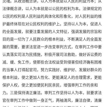
灵魂。从政治概念讲，以人为本就是以人民的利益为本；从
法律概念讲，以人为本就是以公民的权利为本。法律规定的
公民的权利是人民利益的具体化和形象化，对人民利益的维
护最终体现在对公民权利的维护上。坚持以人为本，促进人
的全面发展，就要注重发展的人文特征，强调发展的宗旨和
目的是一切为了人民群众的根本利益，不断满足人的全面发
展的需要，要求法官进一步改变审判方式，在审判工作中要
认真落实司法为民措施，积极开展司法救助，做好诉讼费的
减、缓、免工作，使那些合法权益受到侵害但经济确有困难
的当事人打得起官司，努力实践好、维护好、发展好群众的
根本利益，使之更加人性化、更能满足人的合理需求，更能
保护人权，使之更加便民利民亲民，增强审判工作的亲和
力。三是保持清正廉洁。审判工作坚持以人为本，就要求法
官在审判工作中做到一身正气，两袖清风，廉洁自律，清廉