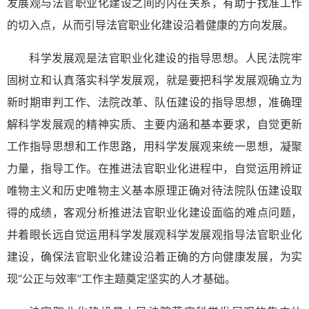
发展观与法官职业化建设之间的内在关系，有助于找准工作
的切入点，从而引导法官职业化建设沿着健康的方向发展。
科学发展观是法官职业化建设的指导思想。人民法院牢
固树立和认真落实科学发展观，就是要把科学发展观确立为
新时期审判工作、法院改革、队伍建设的指导思想，准确理
解科学发展观的精神实质、主要内涵和基本要求，自觉更新
工作指导思想和工作思路，用科学发展观来统一思想，凝聚
力量，指导工作。在推进法官职业化进程中，自觉运用辨证
唯物主义和历史唯物主义基本原理正确对待法院队伍建设取
得的成绩，客观分析推进法官职业化建设面临的难点问题，
并着眼长远自觉运用科学发展观科学发展观指导法官职业化
建设，确保法官职业化建设沿着正确的方向健康发展，为实
现“公正与效率”工作主题奠定坚实的人才基础。