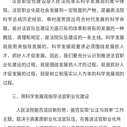
法官职业化建设是人民法院落实科学发展观的集中体
现。法官职业化是社会发展到一定程度的产物，是最高法院
科学总结历史经验、审时度势提出符合时代发展的科学命
题，是对法官队伍建设方面已有的改革和将有的发展的一种
概括、清理和规定，是法院队伍建设的一条主线。科学发展
观是用来指导发展的。科学发展观要求必须围绕发展抓人
才，抓好人才促发展。因此，我们要充分认识到推进法官职
业化建设的过程，就是围绕发展抓人才的过程，就是抓好人
才促发展的过程，就是树立和落实以人为本的科学发展观的
过程。
三、用科学发展观指导法官职业化建设
人民法院能否适应新形势，能否实现“公正与效率”工作
主题，取决于高素质职业化法官队伍。在推进法官职业化伟