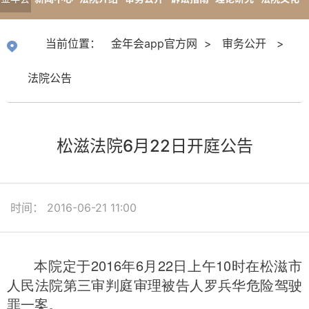
app官
专题报道
当前位置：
金年会app官方网
>
审务公开
>
方网
法院公告
松滋法院6月22日开庭公告
时间： 2016-06-21 11:00
      本院定于2016年6月22日上午10时在松滋市
人民法院第三审判庭审理被告人罗兵华危险驾驶
罪一案。