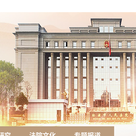
研究
法院文化
专题报道