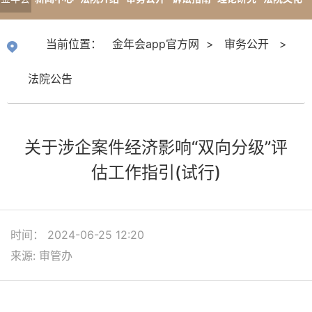
app官
专题报道
当前位置：
金年会app官方网
>
审务公开
>
方网
法院公告
关于涉企案件经济影响“双向分级”评
估工作指引(试行)
时间： 2024-06-25 12:20
来源: 审管办