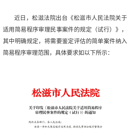
近日，松滋法院出台《松滋市人民法院关于
适用简易程序审理民事案件的规定（试行）》，
其中明确规定，将需要鉴定评估的简单案件纳入
简易程序审理范围，具体要求如以下所示：