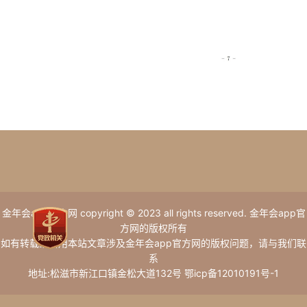
金年会app官方网 copyright © 2023 all rights reserved. 金年会app官
方网的版权所有
如有转载或引用本站文章涉及金年会app官方网的版权问题，请与我们联
系
地址:松滋市新江口镇金松大道132号 鄂icp备12010191号-1