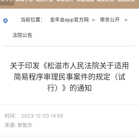
app官
专题报道
当前位置：
金年会app官方网
>
审务公开
>
方网
法院公告
关于印发《松滋市人民法院关于适用
简易程序审理民事案件的规定（试
行）》的通知
时间： 2023-12-20 14:56
来源: 审管办