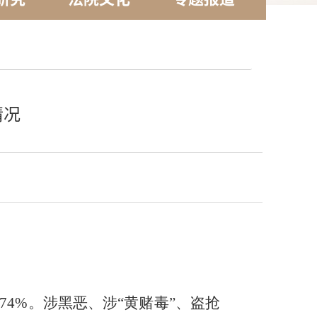
情况
74%。
涉黑恶、涉
“黄赌毒”、盗抢