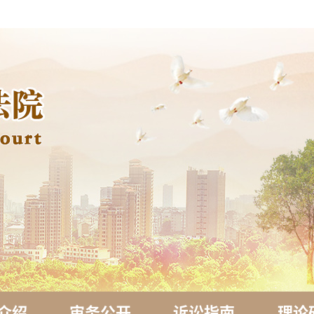
介绍
审务公开
诉讼指南
理论