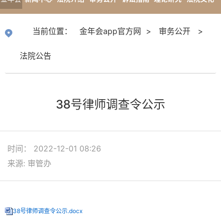
app官
专题报道
当前位置：
金年会app官方网
>
审务公开
>
方网
法院公告
38号律师调查令公示
时间： 2022-12-01 08:26
来源: 审管办
38号律师调查令公示.docx