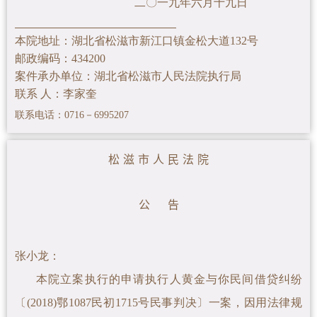
二〇一九年六月十九日
本院地址：湖北省松滋市新江口镇金松大道132号
邮政编码：434200
案件承办单位：湖北省松滋市人民法院执行局
联系 人：李家奎
联系电话：0716－6995207
松 滋 市 人 民 法 院
公 告
张小龙
：
本院立案执行的申请执行人黄金与你民间借贷纠纷
〔(2018)鄂1087民初1715号民事判决〕一案
，因用法律规