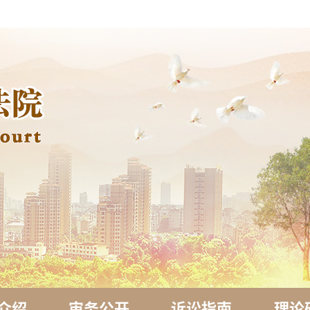
介绍
审务公开
诉讼指南
理论