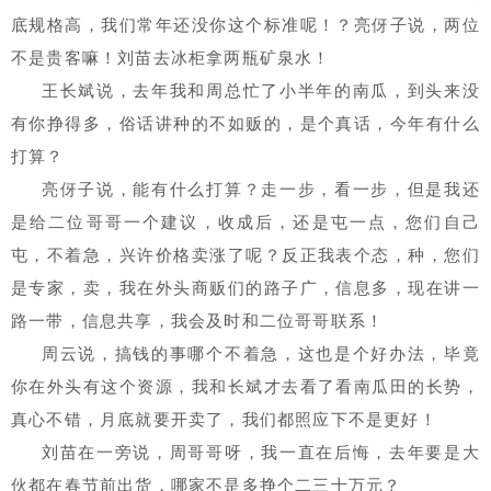
底规格高，我们常年还没你这个标准呢！？亮伢子说，两位
不是贵客嘛！刘苗去冰柜拿两瓶矿泉水！
王长斌说，去年我和周总忙了小半年的南瓜，到头来没
有你挣得多，俗话讲种的不如贩的，是个真话，今年有什么
打算？
亮伢子说，能有什么打算？走一步，看一步，但是我还
是给二位哥哥一个建议，收成后，还是屯一点，您们自己
屯，不着急，兴许价格卖涨了呢？反正我表个态，种，您们
是专家，卖，我在外头商贩们的路子广，信息多，现在讲一
路一带，信息共享，我会及时和二位哥哥联系！
周云说，搞钱的事哪个不着急，这也是个好办法，毕竟
你在外头有这个资源，我和长斌才去看了看南瓜田的长势，
真心不错，月底就要开卖了，我们都照应下不是更好！
刘苗在一旁说，周哥哥呀，我一直在后悔，去年要是大
伙都在春节前出货，哪家不是多挣个二三十万元？