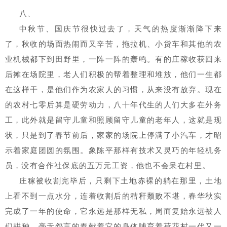
八、
中秋节、国庆节很快过去了，天气的热度渐渐降下来
了，秋收的场面热闹而又辛苦，拖拉机、小货车和其他的农
业机械都下到田野里，一阵一阵的轰鸣。有的庄稼收获回来
后摊在场院里，老人们积极的帮着整理和堆放，他们一生都
在这样干，是他们作为农家人的习惯，从来没有放弃。现在
的农村七零后算是硬劳动力，八十年代生的人们大多在外务
工，此外就是留守儿童和照顾留守儿童的老年人，这就是现
状，只是到了春节前后，家家的场院上停满了小汽车，才昭
示着家庭团圆的氛围。象陈平那样有技术又灵巧的年轻机务
员，没有合作社保底的五万元工资，他也不会呆在村里。
庄稼被收割完毕后，只剩下土地赤裸的躺在那里，土地
上看不到一点水分，连着收割后的秸秆颓败不堪，春华秋实
完成了一年的使命，它永远是那样无私，周而复始永远被人
们耕种，毫无怨言的奉献着它的身体哺育着荷花村一代又一