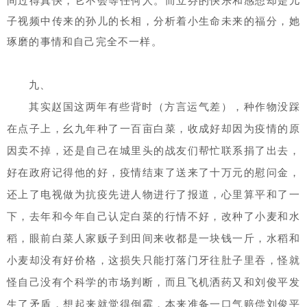
间过得真快，它不会等任何人。而立芬的快乐和感想却是儿
子视频中传来的孙儿的长相，分析着小生命未来的福分，她
琢磨的事情和自己完全不一样。
九、
其实赵国这两年有些背时（方言运气差），种作物没踩
在点子上，幺九年种了一百亩白菜，收成好却因为疫情的原
因卖不掉，还是自己在城里头的战友们帮忙联系捐了出去，
好在政府记得他的好，疫情结束了送来了十万元的慰问金，
还上了电视做为抗疫先进人物进行了报道，心里算平和了一
下，去年和今年自己认定白菜的行情不好，改种了小麦和水
稻，眼前白菜人家贩子到田间来收都是一块钱一斤，水稻和
小麦却没有好价格，这损失只能打落门牙往肚子里吞，怪就
怪自己没有个科学的市场判断，而且飞机洒药又和刘俊平发
生了矛盾，想起来就觉得倒霉，本来准备一口气赔偿刘俊平