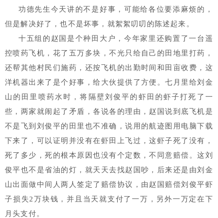
功德先生今天讲的不是好事，可能给各位要添麻烦的，
但是解决好了，也不是坏事，就絮絮叨叨的陈述起来。
十五组的赵国是个种田大户，今年家里还购置了一台遥
控喷药飞机，花了五万多块，不光只给自己的田地里打药，
还帮其他村民们施药，还按飞机的出勤时间和田亩收费，这
洋机器出来了是个好事，给大伙提供了方便。七月里给刘金
山的田里喷药水时，将隔壁刘俊平的虾田的虾子打死了一
些，两家就闹起了矛盾，各说各的理由，赵国说到底飞机是
不是飞到刘俊平的田里也不准确，说用的航迹图用电脑下载
下来了，可以证明并没有在虾田上飞过，
这虾子死了没有，
死了多少，死的根本原因也没有个定数，不同意赔偿。这刘
俊平也不是省油的灯，就天天去找赵国吵，后来还是由刘金
山出面做中间人两人签定了赔偿协议，由赵国赔偿刘俊平虾
子损失2万块钱，并且当天就支付了一万，另外一万定在下
月头支付。