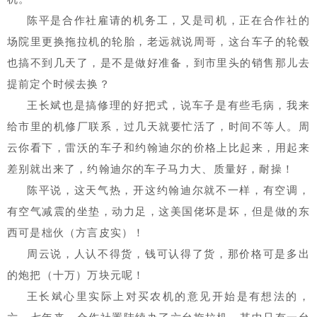
陈平是合作社雇请的机务工，又是司机，正在合作社的
场院里更换拖拉机的轮胎，老远就说周哥，这台车子的轮毂
也搞不到几天了，是不是做好准备，到市里头的销售那儿去
提前定个时候去换？
王长斌也是搞修理的好把式，说车子是有些毛病，我来
给市里的机修厂联系，过几天就要忙活了，时间不等人。周
云你看下，雷沃的车子和约翰迪尔的价格上比起来，用起来
差别就出来了，
约翰迪尔
的车子马力大、质量好，耐操！
陈平说，这天气热，开这约翰迪尔就不一样，有空调，
有空气减震的坐垫，动力足，这美国佬坏是坏，但是做的东
西可是柮伙（方言皮实）！
周云说，人认不得货，钱可认得了货，那价格可是多出
的炮把（十万）万块元呢！
王长斌心里实际上对买农机的意见开始是有想法的，