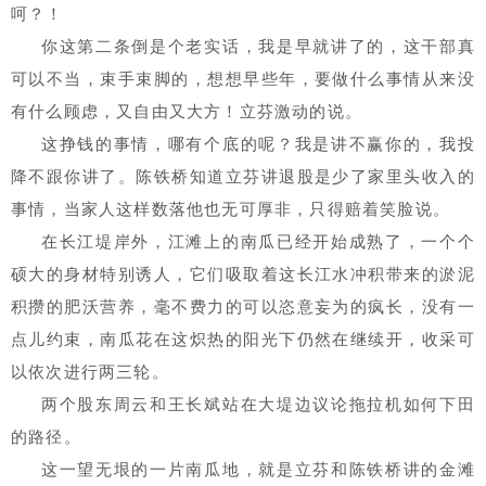
呵？！
你这第二条倒是个老实话，我是早就讲了的，这干部真
可以不当，束手束脚的，想想早些年，要做什么事情从来没
有什么顾虑，又自由又大方！立芬激动的说。
这挣钱的事情，哪有个底的呢？我是讲不赢你的，我投
降不跟你讲了。陈铁桥知道立芬讲退股是少了家里头收入的
事情，当家人这样数落他也无可厚非，只得赔着笑脸说。
在长江堤岸外，江滩上的南瓜已经开始成熟了，一个个
硕大的身材特别诱人，它们吸取着这长江水冲积带来的淤泥
积攒的肥沃营养，毫不费力的可以恣意妄为的疯长，没有一
点儿约束，南瓜花在这炽热的阳光下仍然在继续开，收采可
以依次进行两三轮。
两个股东周云和王长斌站在大堤边议论拖拉机如何下田
的路径。
这一望无垠的一片南瓜地，就是立芬和陈铁桥讲的金滩