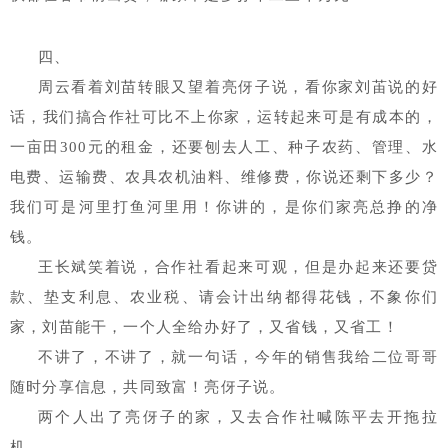
四、
周云看着刘苗转眼又望着亮伢子说，看你家刘苖说的好
话，我们搞合作社可比不上你家，运转起来可是有成本的，
一亩田300元的租金，还要刨去人工、种子农药、管理、水
电费、运输费、农具农机油料、维修费，你说还剩下多少？
我们可是河里打鱼河里用！你讲的，是你们家亮总挣的净
钱。
王长斌笑着说，合作社看起来可观，但是办起来还要贷
款、垫支利息、农业税、请会计出纳都得花钱，不象你们
家，刘苗能干，一个人全给办好了，又省钱，又省工！
不讲了，不讲了，就一句话，今年的销售我给二位哥哥
随时分享信息，共同致富！亮伢子说。
两个人出了亮伢子的家，又去合作社喊陈平去开拖拉
机。