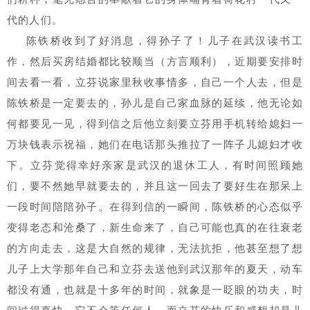
代的人们。
陈铁桥收到了好消息，得孙子了！儿子在武汉读书工
作，然后买房结婚都比较顺当（方言顺利），近期要安排时
间去看一看，立芬说家里秋收事情多，自己一个人去，但是
陈铁桥是一定要去的，孙儿是自己家血脉的延续，他无论如
何都要见一见，得到信之后他立刻要立芬用手机转给媳妇一
万块钱表示祝福，她们在电话那头推拉了一阵子儿媳妇才收
下。立芬觉得幸好亲家是武汉的退休工人，有时间照顾她
们，要不然她早就要去的，并且这一回去了要好生在那呆上
一段时间陪陪孙子。在得到信的一瞬间，陈铁桥的心态似乎
变得老态和沧桑了，新生命来了，自己可能也真的在往衰老
的方向走去，这是大自然的规律，无法抗拒，他甚至想了想
儿子上大学那年自己和立芬去送他到武汉那年的夏天，动车
都没有通，也就是十多年的时间，就象是一眨眼的功夫，时