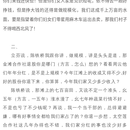
你们来钱还快些！但是你们女人家是见识短呢，依不得去一趟好
挣钱，但是挣大钱的还得是做规模化，我们这成千上万亩的水
面，要是指望着你们妇女们零星用麻木车运出去卖，那我们村子
不得喝西北风了！
二、
立芬说，陈铁桥我跟你讲，做规模，讲是头头是道，那
金滩合作社退股你是哪门（方言，怎么）想的？看看周云他
们年年分红，是不是上规模？今年江滩上的收成又得不少,好
好的股份你退下来，你算算，今年我们家又少多少收入？
陈铁桥说，那滩上的七百亩田，又说不定一个准头，幺
五年（方言，一五年）涨水漫了，幺七年种蔬菜行情不好，
不是也亏了不少钱呢？再说，我一个当干部的，总得避避
嫌，哪有好事情全都给我们家占了的？你退一步想，太空莲
合作社这几年办得也不错，我们家分红的事也没少好多