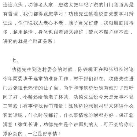
连连点头，功德老人家，您这大把年纪了说的门门道道真是
有哲理，我们都得跟您学习！功德先生笑着说首先要学习辩
证法，你们说我人老心不老，脑子灵光好使，我就脑筋用得
多，越用越活，身体也跟着越来越好！流水不腐户枢不蠹，
讲究的就
是个辩证关系！
七、
功德先生到达村委会的时候，陈铁桥正在和张组长讨论
今年两委班子选举的准备工作，村干部们都在。功德先生进
门后张组长热情的让了座，尚平和陈铁桥纷纷向他打了招呼
问了好，小黎还给他泡了杯茶。功德先生说今天是无事不登
三宝殿！有事情找你们商量！陈铁桥说您到村里来还讲什么
客套话呢，什么时候都行，什么事情您吩咐都办好，保证您
满意！张组长讲，功德先生是个讲原则的人，可不会给你们
添麻烦的，一定是好事情！