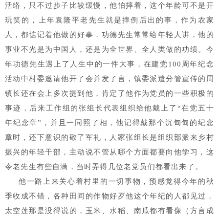
活络，只不过步子比较缓慢，他怕摔着，这个年龄可不是开
玩笑的，上年袁隆平老先生就是摔倒后出的事，作为农家
人，都惦记着他做的好事，功德先生常常给年轻人讲，他的
事业不光是为中国人，还是为全世界、全人类做的功绩。今
年功德先生遇上了人生中的一件大事，在建党100周年纪念
活动中村委邀请他开了会并发了言，镇委派遣分管宣传的周
镇长还在会上多次提到他，肯定了他作为党员的一些积极的
事迹，后来工作组的张组长代表组织给他戴上了“在党五十
年纪念章”，并且一同照了相，他记得戴那个沉甸甸的纪念
章时，还下意识的敬了军礼，人家张组长是组织部派来乡村
振兴的年轻干部，主动说不管从哪个方面都要向他学习，这
令老先生有些自满，当时弄得几位老党员们都看出来了。
他一路上来关心着村里的一切事物，预感觉得今年的秋
季收成不错，各种田间的作物好歹他这个年纪的人都见过，
太空莲那是没得说的，玉米、水稻、南瓜都有看像（方言成