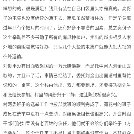
样想的的，很是满足！钱只有装在自己口袋里头才是真的。亮伢
子的屯集也没有继续的赌下去，南瓜虽然禁得住放，但是毕竟离
过年只有个把月的时间了，还有好多不靠谱的因素，总之亮伢子
这个举动差不多带动了所有的南瓜种植户，卖出的越多相反人家
外地的商贩越觉得好办，只认几个大些的屯集户就能大批大批的
往外运输。
刘俊平没有出面收赵国的一万元赔偿款，而是托中间人刘金山去
取的，并且带了话，事情已经结了，委托刘金山出面请村里帮忙
说和的一桌客，这个钱由他出，双方都要到场，还要接功德先生
和张组长参加。村里的纠纷归于平静，这让陈铁桥很高兴。
村两委班子的选举工作也按部就班的顺利完成了，荷花村的班子
成员在选举中没有一点变动，对结果张组长也很高兴，开会时跟
干部们说如果没有老百姓的信任，他们就不会给你们举坨子（方
言拳头），这个信任来之不易！当干部如果没有作为，不替群众