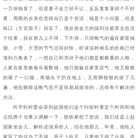
一万块钱算了，但是妻子金兰却不让，反反复复落得个不好
看，周围的乡亲也觉得自己是个笑话，钱是个小问题，但是
味口（方言面子）却丢了。现在按金兰的搞到法庭里去也没
个结果，挂在那儿上不得，下不得，只得晦气的扁在家里抽
烟。小雪、大雪的节气过得好快，听讲说种南瓜的价格已经
涨到六角多了，一想自己和亮伢子他们都是般般重的人物，
人家在家里偷偷乐着数钱，他只能躲在家里叹气，他又狠狠
的吸了一口烟，将烟头子扔在地上，又用脚狠狠的搓了几
遍，他也晓得这晦气也不是轻易就搓掉的，总得有个解决的
办法。
尚平到村委会讲到赵国他们这个纠纷时要定个时间和地
点找两个当事人调解一下，陈铁桥想了想说，我们还是上赵
国家坐会儿，解铃还须系铃人，结在他那儿，毕竟，他给人
家写了协议办了手续，面子上给足，只要他下得了台面，也