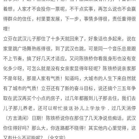
着想，人家才不会投你一票呢，不干点实事，再怎么说也不会赢
得群众的信任，村里要发展，下一步，事情多得很，责任重得很
哩！
立芬在武汉儿子那住了十多天就回来了，好象话也多起来，说在
家里跳广场舞熟练得很，到了武汉也跳，可是同一个音乐总是跟
不上节奏，搞了好几天才适应。又问陈铁桥你看我身形也没有变
化多少呀，可怎么就是没有女亲家显得年轻呢？陈铁桥说亲家那
不是年轻，那是人家有气质！知道吗，大城市的人生下来自然就
有了城市的气质！立芬还有了新的奋斗目标，说还搞个三五年争
取在武汉再买个小点的房子，过几年都搬到儿子那去住，我们去
儿子那儿养老，还可以
过几天消停
帮忙接送孙儿上学放学，
（方言清闲）日期！陈铁桥说你在那住了几天净说些痴话，武汉
你住得好吗？那么大，你连路都不晓得！其实他内心里觉得，这
又有什么不可能呢？（全文完）