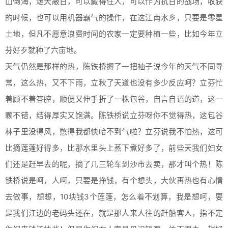
山倒海，遮天蔽日，可以藏得住人，可以作为抗日的战场，收获
的时候，也可以用机器霸气的操作，在这江南水乡，只要是零星
土地，但凡不愿意浪费时间的农家一定要种植一些，比如今年立
芬好歹就种了六亩地。
天气仍然是那样的热，陈铁桥搙了一把袖子说今年的天气不同寻
常，这么热，又不下雨，立秋了天道也没有多少反应呵？立芬忙
着顾不着答腔，顺便又伸手折了一株包谷，自言自语的道，这一
颗不错，结得厚实又饱满。陈铁桥说立芬呀你不觉得热，这包谷
林子里没得风，憋得我都快哈不到气啦？立芬说我不怕热，这可
比摘莲蓬好得多，比那水里头上蒸下煮好多了，前些天我们妇女
们还是赶早去的呢，摘了几三轮车到沙市去卖，那才叫个热！陈
铁桥说是呵，人呵，只要是挣钱，有个想头，大伙再热也有心情
去做事，想想，10块钱3个莲蓬，怎么着不划算，我是想呵，要
是我们江边的老码头还在，就是那人来人往的赶船客人，指不定