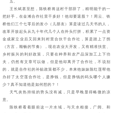
五、
王长斌甚至想，陈铁桥将这村干部辞了，精明能干的一
把好手，在金滩合作社里干多好！他却要退股？！周云、铁
桥他们三个七零后的发小（儿朋友）算是读过几天书的人，
改革开放起头从九十年代几个人在外头打拼，积累了一点资
金成家立业后又回来到村里合伙干合作社，算是踏上了拐
（方言，顺畅的节奏），现在农业大开发，又有精准扶贫、
乡村振兴的利好政策，只要在种养和农产品深加工上下功
夫，仍然有文章可以做，但是他却离开了合作社，不说别
的，就是合作社的补贴政策都不少，本来他妹妹陈红莲帮他
办好了太空莲合作社，是挣钱，但是挣钱的码头哪个人嫌
少？真不知道他是如何想的？！
天气炎热持续的势头没有减，只是早晚显得略微的凉
意。
陈铁桥看着眼前这一片水域，与天水相接，广阔、和