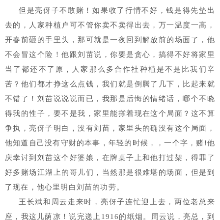
但是亮伢子不敢赌！如果收了行情不好，钱是得先垫出
去的，人家种植户可不管你卖不卖得出去，万一温度一高，
开春前砸的手里头，那可就是一夜回到解放前的场面了，他
不会冒这个险！他跟刘苗说，你要是贪心，搞得不好将家里
当了都还不了原，人家那么多合作社种植是不是比我们辛
苦？他们都才挣这么点钱，我们就是倒腾了几下，比起来就
不错了！刘苗说说说而已，我那是后悔的情绪话，哪个不晓
得我的性子，要不是我，家里能撑着现在这个局面？这不算
争执，亮伢子明白，没有刘苗，家里头的确没有这个局面，
他知道自己没有守财的本事，年轻的时候，，一个字，赌!他
庆幸讨到刘苗这个好婆娘，在牌桌子上和他打过架，得罪了
好多赌场江湖上的哥儿们，当然那是很难堪的场面，但是到
了现在，他心里明白刘苗的功劳。
王长斌和周云走来时，亮伢子连忙迎上去，两位老总来
座，我这儿荫凉！说完递上1916的纸烟。周云说，亮总，到