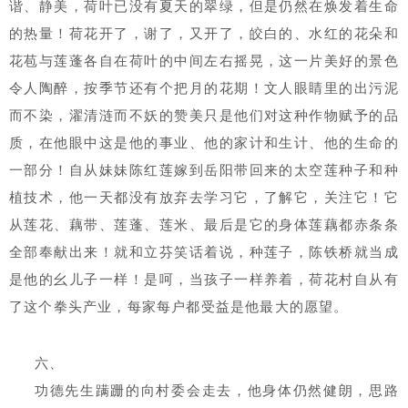
谐、静美，荷叶已没有夏天的翠绿，但是仍然在焕发着生命
的热量！荷花开了，谢了，又开了，皎白的、水红的花朵和
花苞与莲蓬各自在荷叶的中间左右摇晃，这一片美好的景色
令人陶醉，按季节还有个把月的花期！文人眼睛里的出污泥
而不染，濯清涟而不妖的赞美只是他们对这种作物赋予的品
质，在他眼中这是他的事业、他的家计和生计、他的生命的
一部分！自从妹妹陈红莲嫁到岳阳带回来的太空莲种子和种
植技术，他一天都没有放弃去学习它，了解它，关注它！它
从莲花、藕带、莲蓬、莲米、最后是它的身体莲藕都赤条条
全部奉献出来！就和立芬笑话着说，种莲子，陈铁桥就当成
是他的幺儿子一样！是呵，当孩子一样养着，荷花村自从有
了这个拳头产业，每家每户都受益是他最大的愿望。
六、
功德先生蹒跚的向村委会走去，他身体仍然健朗，思路