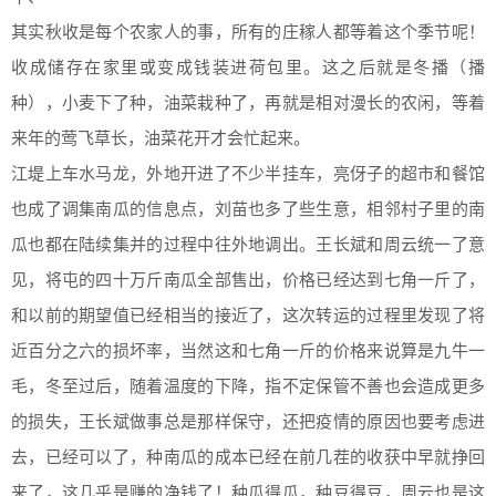
其实秋收是每个农家人的事，所有的庄稼人都等着这个季节呢！
收成储存在家里或变成钱装进荷包里。这之后就是冬播（播
种），小麦下了种，油菜栽种了，再就是相对漫长的农闲，等着
来年的莺飞草长，油菜花开才会忙起来。
江堤上车水马龙，外地开进了不少半挂车，亮伢子的超市和餐馆
也成了调集南瓜的信息点，刘苗也多了些生意，相邻村子里的南
瓜也都在陆续集并的过程中往外地调出。王长斌和周云统一了意
见，将屯的四十万斤南瓜全部售出，价格已经达到七角一斤了，
和以前的期望值已经相当的接近了，这次转运的过程里发现了将
近百分之六的损坏率，当然这和七角一斤的价格来说算是九牛一
毛，冬至过后，随着温度的下降，指不定保管不善也会造成更多
的损失，王长斌做事总是那样保守，还把疫情的原因也要考虑进
去，已经可以了，种南瓜的成本已经在前几茬的收获中早就挣回
来了，这几乎是赚的净钱了！种瓜得瓜，种豆得豆，周云也是这