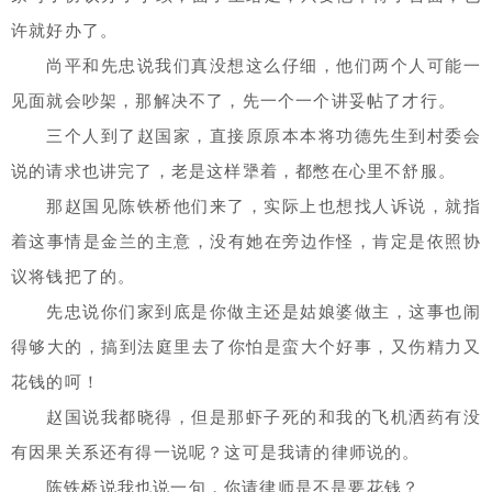
许就好办了。
尚平和先忠说我们真没想这么仔细，他们两个人可能一
见面就会吵架，那解决不了，先一个一个讲妥帖了才行。
三个人到了赵国家，直接原原本本将功德先生到村委会
说的请求也讲完了，老是这样犟着，都憋在心里不舒服。
那赵国见陈铁桥他们来了，实际上也想找人诉说，就指
着这事情是金兰的主意，没有她在旁边作怪，肯定是依照协
议将钱把了的。
先忠说你们家到底是你做主还是姑娘婆做主，这事也闹
得够大的，搞到法庭里去了你怕是蛮大个好事，又伤精力又
花钱的呵！
赵国说我都晓得，但是那虾子死的和我的飞机洒药有没
有因果关系还有得一说呢？这可是我请的律师说的。
陈铁桥说我也说一句，你请律师是不是要花钱？