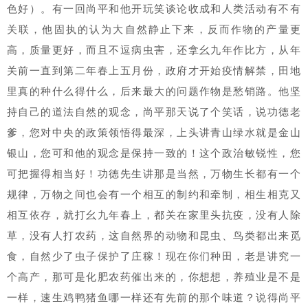
色好）。有一回尚平和他开玩笑谈论收成和人类活动有不有
关联，他固执的认为大自然静止下来，反而作物的产量更
高，质量更好，而且不逗病虫害，还拿幺九年作比方，从年
关前一直到第二年春上五月份，政府才开始疫情解禁，田地
里真的种什么得什么，后来最大的问题作物是愁销路。他坚
持自己的道法自然的观念，尚平那天说了个笑话，说功德老
爹，您对中央的政策领悟得最深，上头讲青山绿水就是金山
银山，您可和他的观念是保持一致的！这个政治敏锐性，您
可把握得相当好！功德先生讲那是当然，万物生长都有一个
规律，万物之间也会有一个相互的制约和牵制，相生相克又
相互依存，就打幺九年春上，都关在家里头抗疫，没有人除
草，没有人打农药，这自然界的动物和昆虫、鸟类都出来觅
食，自然少了虫子保护了庄稼！现在你们种田，老是讲究一
个高产，那可是化肥农药催出来的，你想想，养殖业是不是
一样，速生鸡鸭猪鱼哪一样还有先前的那个味道？说得尚平