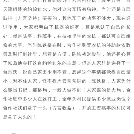
六、七年来，合作社置陆续办了六台拖拉机，其中只有一台
天津组装的约翰迪尔，他对这台车情有独钟。当时还是自己
鼓抖（方言坚持）要买的，其他车子的功率不够大，现在通
过使用，大家都明白了机器的好歹，算是承认了自己的长
处，就是陈平，科班生，在技校里学的农机，都认可自己维
修的水平。当时陈铁桥在时，合作社购置农机的补助款依政
策及时打到社里，想着是方便，陈铁桥退股时，他还担心算
了帐后他会打这台约翰迪尔的主意，但是人家只是选择了一
台雷沃，说自己家田少用不着，想起这个事情都觉得自己量
小，对不住人家，怪不得周云常常讲的，陈铁桥，人家为什
么能当书记，那格局，一般人做不到！人家谋的是大局，合
作社旺季多少人在这打工，全年为村民提供多少就业岗位？
合作社我们拿了一头（方言收益），开的工资搞事的村民可
是拿了大头的！