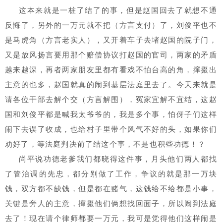
这本来就是一桩了结了的事，但是赵国回去了就想不通
反悔了，另外的一万元就不把（方言支付）了，刘俊平也不
是马虎角（方言老实人），又开着车子去堵赵国的院子门，
又是放风扬言要用那个赔偿协议打赵国的官司，两家的矛盾
越来越深，再者两家朋友里都有看戏不怕台高的角，撺掇出
主意的也多，赵国就真的闹到基层法庭里去了。今天来就是
请各位干部去解个交（方言解围），冤家宜解不宜结，这赵
国和刘俊平都是喊我太爷爷的，我是多个事，怕伢子们这样
闹下去误了收成，也给村子里带个风气不好的头，如果你们
劝好了，等法庭判决前了结这个事，不是也积些功德！？
尚平说功德老爹我们都晓得这件事，月头他们两人都找
了管治调的先忠，都分别做了工作，争议的就是那一万块
钱，双方都不缺钱，但是都在赌气，这钱给不给都是小事，
关键是旁人的主意，撺掇他们俩想找回面子，所以闹到法庭
去了！现在请个律师都要一万元，我可是觉得他们这样闹是