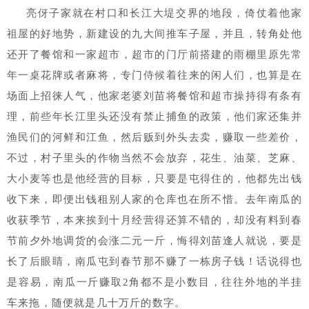
亮伢子家就在村口和长江大堤交界的地段，倚仗着他家
祖屋的好地势，新建设的九大间推车子屋，并且，转角处他
还开了餐馆和一家超市，超市的门厅前搭建的雨棚里原先常
年一桌花牌或者麻将，专门侍候着往来的闲人们，也算是在
场面上招徕人气，他家老婆刘苗将餐馆和超市操持得有条有
理，前些年长江里头还没有禁止捕鱼的政策，他们家还集并
渔民们的河鲜和江鱼，然后贩到外头去卖，赚取一些差价，
不过，村子里头的作物当然不会放弃，花生、油菜、芝麻、
大小麦等也是他经营的目标，只要是屯得住的，他都先出钱
收下来，即便出钱租别人家的仓库也在所不惜。去年南瓜的
收获季节，本来挨到十月经营得还算不错的，却没有料到春
节前夕外地调货的会涨二元一斤，悔得刘苗逢人就说，要是
长了后眼睛，南瓜屯到春节那不赚了一栋房子钱！话说得也
是容易，南瓜一斤赚取2角都不是小数目，往往外地的半挂
车来拖，随便就是几十万斤的数字。