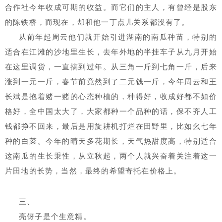
合作社今年收成可期的收益。而它们的主人，有曾经是股东
的陈铁桥，而现在，却和他一丁点儿关系都没有了。
从前年起周云他们就开始引进湖南的南瓜种苗，特别的
适合在江滩的沙地里生长，去年外地的半挂车子从九月开始
在这里调货，一直搞到过年。从三角一斤到七角一斤，后来
涨到一元一斤，春节前竟然到了二元钱一斤，今年周云和王
长斌是抱着赌一赌的心态种植的，种得好，收成好都不如价
格好，全中国太大了，大家都种一个品种的话，保不齐人工
钱都挣不回来，最后是用旋耕机打烂在田野里，比如幺七年
种的白菜。今年的晴天多花期长，天气热甜度高，特别适合
这南瓜的生长秉性，从立秋起，两个人就兴奋着关注着这一
片田地的长势，当然，最终的希望寄托在价格上。
三、
亮伢子是个生意精。