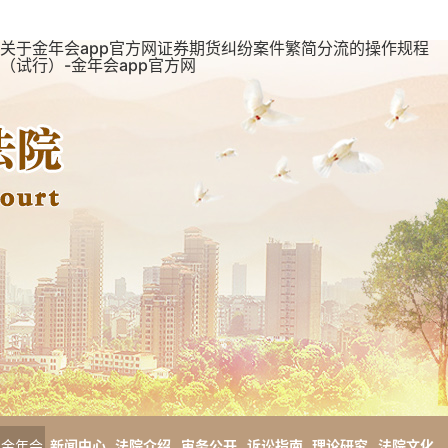
关于金年会app官方网证券期货纠纷案件繁简分流的操作规程
（试行）-金年会app官方网
金年会
新闻中心
法院介绍
审务公开
诉讼指南
理论研究
法院文化