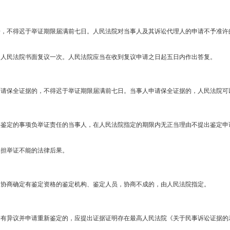
据，不得迟于举证期限届满前七日。人民法院对当事人及其诉讼代理人的申请不予准许
的人民法院书面复议一次。人民法院应当在收到复议申请之日起五日内作出答复。
申请保全证据的，不得迟于举证期限届满前七日。当事人申请保全证据的，人民法院可
要鉴定的事项负举证责任的当事人，在人民法院指定的期限内无正当理由不提出鉴定申
承担举证不能的法律后果。
人协商确定有鉴定资格的鉴定机构、鉴定人员，协商不成的，由人民法院指定。
有异议并申请重新鉴定的，应提出证据证明存在最高人民法院《关于民事诉讼证据的