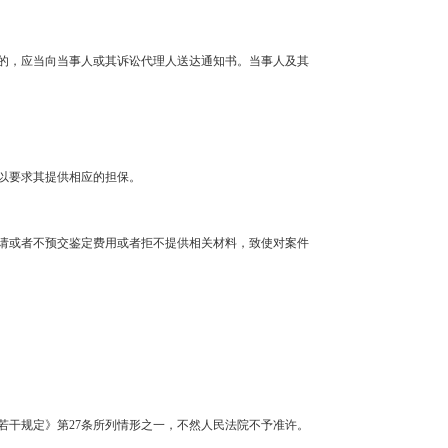
的，应当向当事人或其诉讼代理人送达通知书。当事人及其
以要求其提供相应的担保。
请或者不预交鉴定费用或者拒不提供相关材料，致使对案件
若干规定》第27条所列情形之一，不然人民法院不予准许。