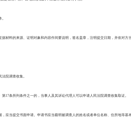
本。
证据材料的来源、证明对象和内容作间要说明，签名盖章，注明提交日期，并依对方
民法院调查收集。
》第17条所列条件之一的，当事人及其诉讼代理人可以申请人民法院调查收集取证。
据，应当提交书面申请。申请书应当载明被调查人的姓名或者单位名称、住所地等基