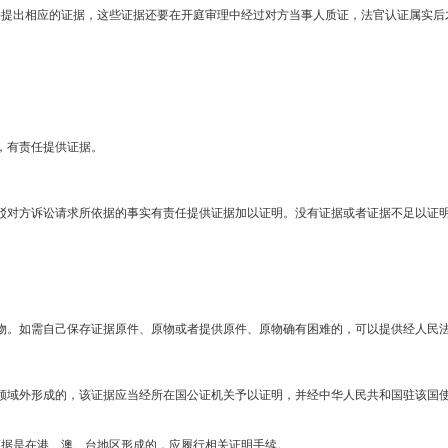
要提出相应的证据，这些证据还要在开庭审理中经过对方当事人质证，法官认证属实后
，有责任提供证据。
驳对方诉讼请求所依据的事实有责任提供证据加以证明。没有证据或者证据不足以证
物。如需自己保存证据原件、原物或者提供原件、原物确有困难的，可以提供经人民
领域外形成的，该证据应当经所在国公证机关予以证明，并经中华人民共和国驻该国
证据是在港、澳、台地区形成的，应履行相关证明手续。