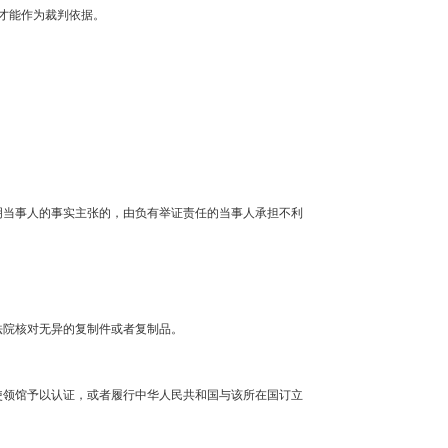
才能作为裁判依据。
明当事人的事实主张的，由负有举证责任的当事人承担不利
法院核对无异的复制件或者复制品。
使领馆予以认证，或者履行中华人民共和国与该所在国订立