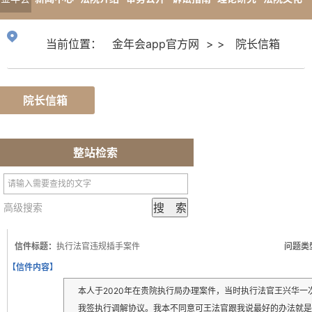
app官
专题报道
当前位置：
金年会app官方网
> >
院长信箱
方网
院长信箱
整站检索
高级搜索
详细内容
信件标题：
执行法官违规插手案件
问题类
【信件内容】