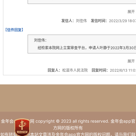
展开
发信人：
刘佳伟
发信时间：
2022/3/29 18:0
【信件回复】
展开
回复人：
松滋市人民法院
回复时间：
2022/6/13 11:0
金年会app官方网 copyright © 2023 all rights reserved. 金年会app官
方网的版权所有
如有转载或引用本站文章涉及金年会app官方网的版权问题，请与我们联