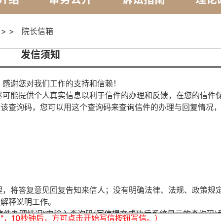
> >
院长信箱
发信须知
感谢您对我们工作的支持和信赖！
可能提供个人真实信息以利于信件的办理和反馈，在您的信件
住该查询码，您可以用这个查询码来查询信件的办理与回复情况
；
，将答复意见回复告知来信人；没有明确法律、法规、政策规
好解释说明工作。
信件办理情况”中输入查询码(写信提交成功后系统显示的查询码)
"，10秒钟后，方可点击开始写信按钮写信。）