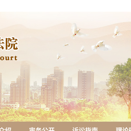
介绍
审务公开
诉讼指南
理论