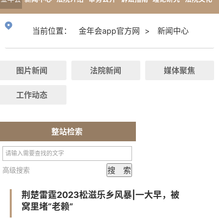
app官
专题报道
当前位置：
金年会app官方网
>
新闻中心
方网
图片新闻
法院新闻
媒体聚焦
工作动态
整站检索
高级搜索
荆楚雷霆2023松滋乐乡风暴|一大早，被
窝里堵“老赖”