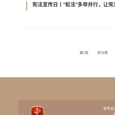
宪法宣传日丨“松法”多举并行，让
第
1
页
共
50
页
金年会ap