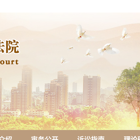
介绍
审务公开
诉讼指南
理论