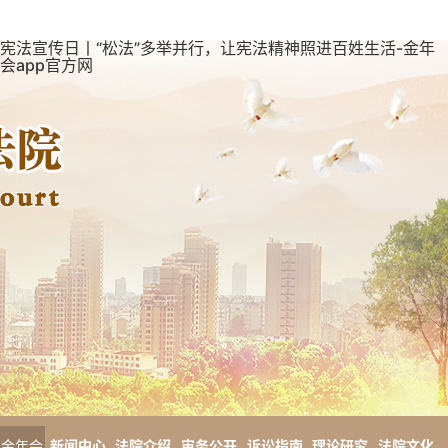
宪法宣传日丨“松法”多举并行，让宪法精神照进百姓生活-金年
会app官方网
金年会
新闻中心
法院介绍
审务公开
诉讼指南
理论研究
法院文化