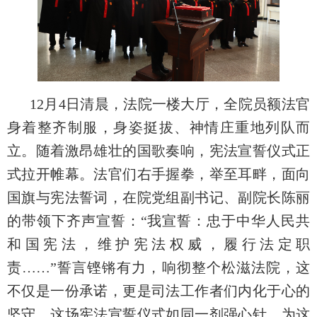
12月4日清晨，法院一楼大厅，全院员额法官
身着整齐制服，身姿挺拔、神情庄重地列队而
立。随着激昂雄壮的国歌奏响，宪法宣誓仪式正
式拉开帷幕。法官们右手握拳，举至耳畔，面向
国旗与宪法誓词，在院党组副书记、副院长陈丽
的带领下齐声宣誓：“我宣誓：忠于中华人民共
和国宪法，维护宪法权威，履行法定职
责……”誓言铿锵有力，响彻整个松滋法院，这
不仅是一份承诺，更是司法工作者们内化于心的
坚守。这场宪法宣誓仪式如同一剂强心针，为这