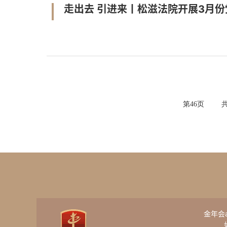
走出去 引进来丨松滋法院开展3月
第
46
页
金年会ap