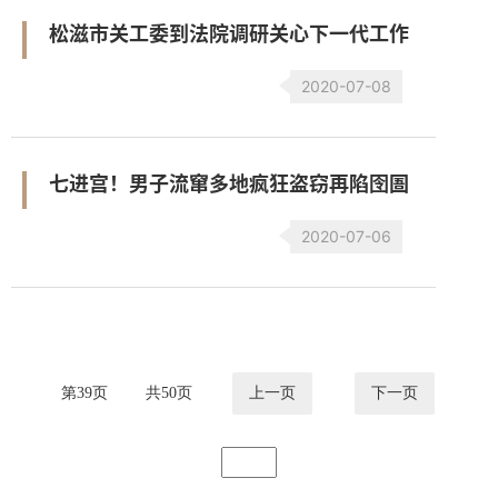
松滋市关工委到法院调研关心下一代工作
2020-07-08
七进宫！男子流窜多地疯狂盗窃再陷囹圄
2020-07-06
第
39
页
共
50
页
上一页
下一页