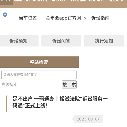
app官
专题报道
当前位置：
金年会app官方网
>
诉讼指南
方网
诉讼须知
诉讼问答
执行须知
整站检索
高级搜索
足不出户 一码通办丨松滋法院“诉讼服务一
码通”正式上线！
2023-09-07