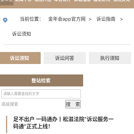
app官
专题报道
当前位置：
金年会app官方网
>
诉讼指南
>
方网
诉讼须知
诉讼须知
诉讼问答
执行须知
整站检索
高级搜索
足不出户 一码通办丨松滋法院“诉讼服务一
码通”正式上线！