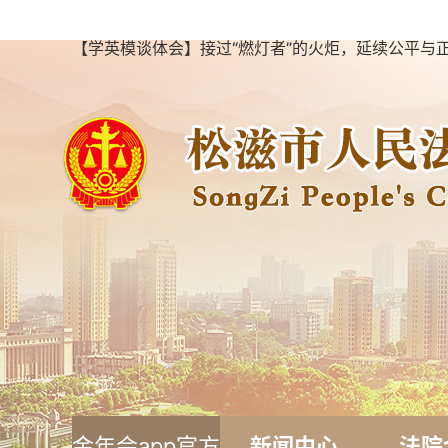
【学英模谈体会】接过“燃灯者”的火炬，延续公平与正
金年会app官方
新闻中心
法院