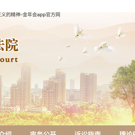
义的精神-金年会app官方网
介绍
审务公开
诉讼指南
理论