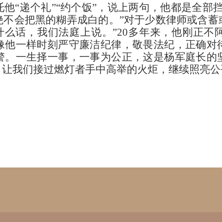
他“递个礼”“约个饭”，说上两句，他都是全部
绝不会把黑的糊弄成白的。”对于少数律师或含蓄
什么话，我们法庭上说。”20多年来，他刚正
像他一样时刻严守廉洁纪律，敬畏法纪，正确对
警。一生择一事，一事为公正，这是杨军庭长的
，让我们接过燃灯者手中高举的火炬，继续照亮公