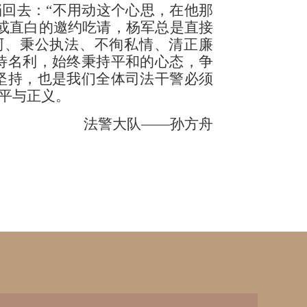
挡回去：“不用动这个心思，在他那
或直白的邀约吃请，杨军总是直接
不阿、秉公执法、不徇私情、清正廉
待名利，始终秉持平和的心态，争
坚持，也是我们全体司法干警必须
平与正义。
法警大队——孙方舟