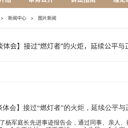
>
新闻中心
>
图片新闻
谈体会】接过“燃灯者”的火炬，延续公平与
谈体会】接过“燃灯者”的火炬，延续公平与
听了杨军庭长先进事迹报告会，通过同事、亲人、