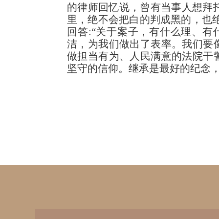
的律师回忆说，曾有当事人想拜托
里，绝不会把白的判成黑的，也
回答:“关于案子，有什么理、有
洁，为我们做出了表率。我们要
做担当有为、人民满意的法院干
坚守的信仰。继承是最好的纪念