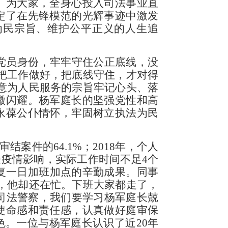
、为大家，全身心投入司法事业直
定了在先锋模范的光辉事迹中激发
为民宗旨、维护公平正义的人生追
产党员身份，牢牢守住公正底线，没
把工作做好，把底线守住，才对得
意为人民服务的宗旨牢记心头、落
徽闪耀。杨军庭长的坚强党性和高
永葆公仆情怀，牢固树立执法为民
案件的64.1%；2018年，个人
半年，受疫情影响，实际工作时间不足4个
复一日加班加点的辛勤成果。同事
，他却还在忙。下班大家都走了，
的司法警察，我们要学习杨军庭长兢
使命感和责任感，认真做好庭审保
。一位与杨军庭长认识了近20年