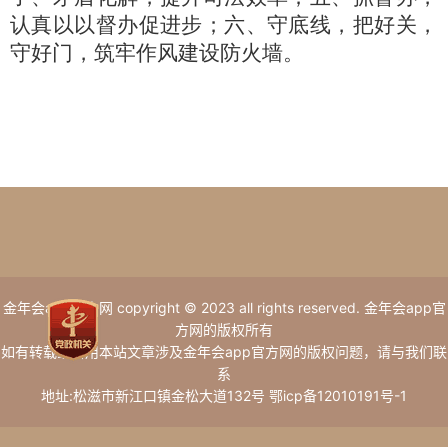
认真以以督办促进步；六、守底线，把好关，
守好门，筑牢作风建设防火墙。
金年会app官方网 copyright © 2023 all rights reserved. 金年会app官
方网的版权所有
如有转载或引用本站文章涉及金年会app官方网的版权问题，请与我们联
系
地址:松滋市新江口镇金松大道132号 鄂icp备12010191号-1