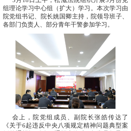
5
月
1
8
日
上
午，松滋法院组织开展
5
月份党
组理论学习中心组（扩大）学习。本次学习由
院党组书记、院长姚国卿主持，院领导班子、
各部门负责人、部分青年干警参加学习。
会上，院党组成员、副院长张皓
传达
了
《关于
6起违反中央八项规定精神问题典型案