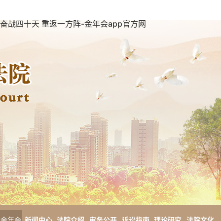
奋战四十天 重返一方阵-金年会app官方网
金年会
新闻中心
法院介绍
审务公开
诉讼指南
理论研究
法院文化