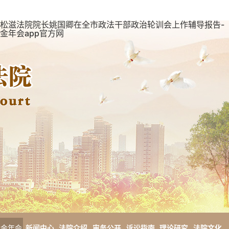
松滋法院院长姚国卿在全市政法干部政治轮训会上作辅导报告-
金年会app官方网
金年会
新闻中心
法院介绍
审务公开
诉讼指南
理论研究
法院文化