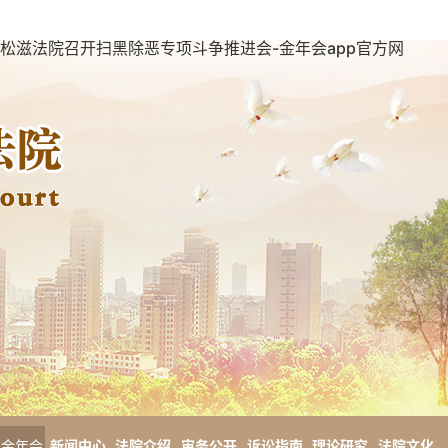
松滋法院召开扫黑除恶专项斗争推进会-金年会app官方网
金年会
新闻中心
法院介绍
审务公开
诉讼指南
理论研究
法院文化