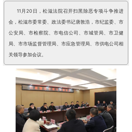
11
20
月
日，松滋法院召开扫黑除恶专项斗争推进
会，松滋市委常委、政法委书记唐敦浩，市纪监委、市
公安局、市检察院、市电信公司、市城管局、市卫健
局、市市场监督管理局、市应急管理局、市供电公司相
关领导参加会议。