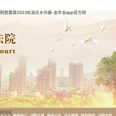
荆楚雷霆2023松滋乐乡风暴-金年会app官方网
金年会
新闻中心
法院介绍
审务公开
诉讼指南
理论研究
法院文化