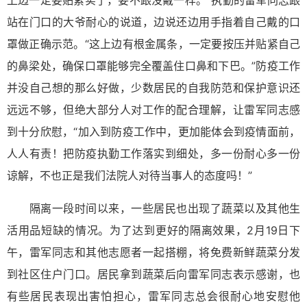
站在门口的大爷耐心的说道，边说还边用手指着自己戴的口
罩做正确示范。“这上边有根金属条，一定要按压并贴紧自己
的鼻梁处，确保口罩能够完全覆盖住口鼻和下巴。”防疫工作
并没自己想的那么好做，少数居民的自我防范和保护意识还
远远不够，但绝大部分人对工作的配合理解，让雷军同志感
到十分欣慰，“加入到防疫工作中，更加能体会到疫情面前，
人人有责！把防疫执勤工作落实到细处，多一份耐心多一份
谅解，不也正是我们法院人对待当事人的态度吗！”
隔离一段时间以来，一些居民也出现了蔬菜以及其他生
活用品短缺的情况。为了达到更好的隔离效果，2月19日下
午，雷军同志和其他志愿者一起搭棚，将免费新鲜蔬菜分发
到社区住户门口。居民拿到蔬菜后向雷军同志表示感谢，也
有些居民表现出害怕担心，雷军同志总会很耐心地安慰他