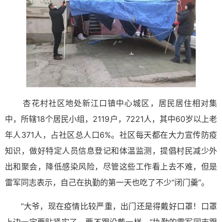
杏花村社区地处新江口镇中心城区，居民居住相对集
中，所辖18个居民小组，2119户，7221人，其中60岁以上老
年人371人，占社区总人口6%。社区每天都在大力宣传防疫
知识，做好特定人员信息登记和体温监测，提倡村民减少外
出和聚会，降低感染风险，尽管这些工作看上去不难，但是
雷军同志表示，自己在执勤的第一天也吃了不少“闭门羹”。
“大爷，现在疫情比较严重，出门还是得戴好口罩！口罩
上边一定要贴紧实了，要不跟没戴一样。”执勤的雷军同志跟