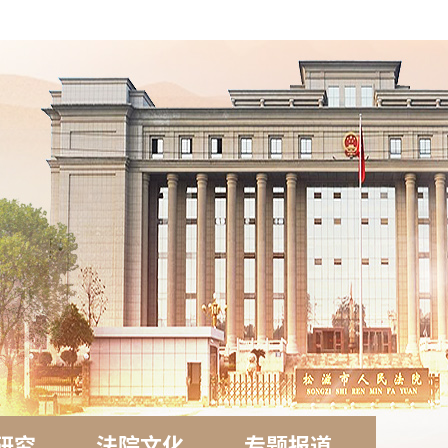
研究
法院文化
专题报道