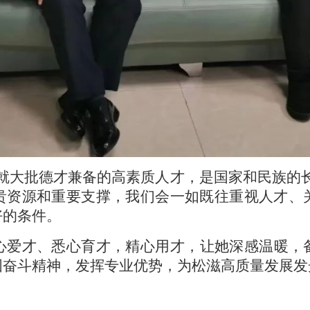
造就大批德才兼备的高素质人才，是国家和民族的
贵资源和重要支撑，我们会一如既往重视人才、
好的条件。
心爱才、悉心育才，精心用才，让她深感温暖，
国奋斗精神，发挥专业优势，为松滋高质量发展发