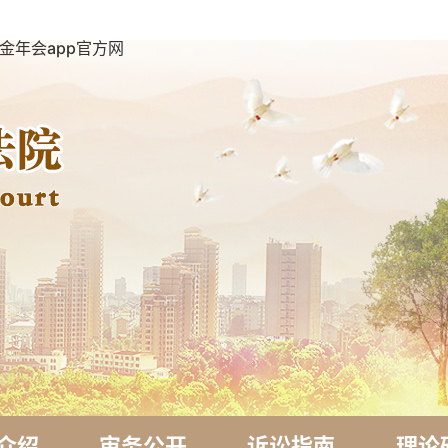
金年会app官方网
介绍
审务公开
诉讼指南
理论