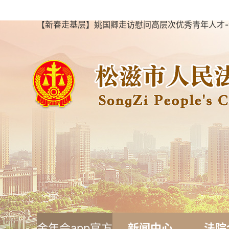
【新春走基层】姚国卿走访慰问高层次优秀青年人才-
金年会app官方
新闻中心
法院