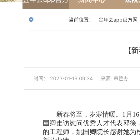
网
当前位置：
金年会app官方网
【新
时间： 2023-01-19 09:34
来源: 审管办
新春将至，岁寒情暖。
1月
国卿走访慰问优秀人才代表邓徐
的工程师，姚国卿院长感谢她为