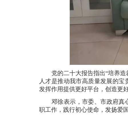
党的二十大报告指出
“培养
人才是推动我市高质量发展的宝
发挥作用提供更好平台，创造更
邓徐表示，市委、市政府真
职工作，践行初心使命，发扬爱