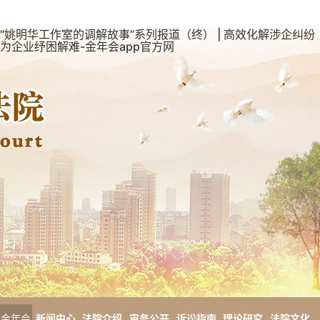
“姚明华工作室的调解故事”系列报道（终） | 高效化解涉企纠纷
为企业纾困解难-金年会app官方网
金年会
新闻中心
法院介绍
审务公开
诉讼指南
理论研究
法院文化