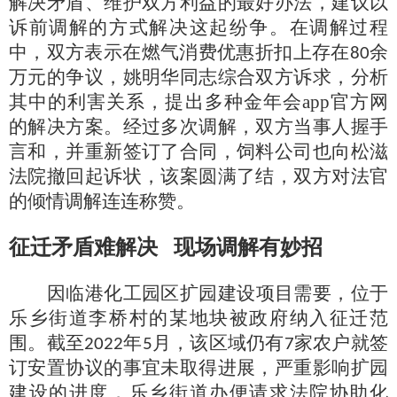
解决矛盾、维护双方利益的最好办法，建议以
诉前调解的方式解决这起纷争。在调解过程
中，双方表示在燃气消费优惠折扣上存在
余
80
万元的争议，姚明华同志综合双方诉求，分析
其中的利害关系，提出多种金年会app官方网
的解决方案。经过多次调解，双方当事人握手
言和，并重新签订了合同，饲料公司也向松滋
法院撤回起诉状，该案圆满了结，双方对法官
的倾情调解连连称赞。
征迁矛盾难解决
现场调解有妙招
因临港化工园区扩园建设项目需要，位于
乐乡街道李桥村的某地块被政府纳入征迁范
围。截至
年
月，该区域仍有
家农户就签
2022
5
7
订安置协议的事宜未取得进展，严重影响扩园
建设的进度，乐乡街道办便请求法院协助化