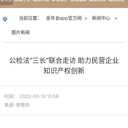
app官
专题报道
当前位置：
金年会app官方网
>
新闻中心
>
方网
图片新闻
公检法“三长”联合走访 助力民营企业
知识产权创新
时间： 2022-09-13 15:58
来源: 审管办