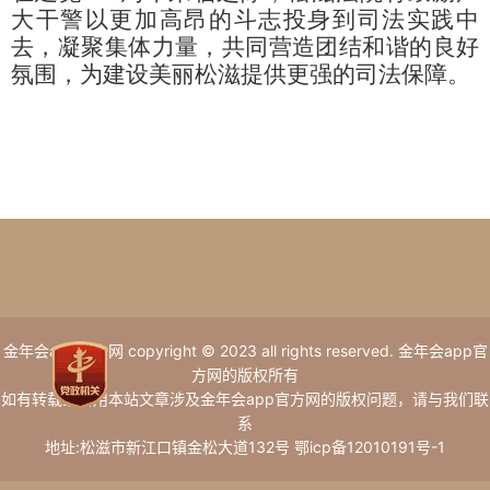
大干警以更加高昂的斗志投身到司法实践中
去，凝聚集体力量，共同营造团结和谐的良好
氛围，为建设美丽松滋提供更强的司法保障。
金年会app官方网 copyright © 2023 all rights reserved. 金年会app官
方网的版权所有
如有转载或引用本站文章涉及金年会app官方网的版权问题，请与我们联
系
地址:松滋市新江口镇金松大道132号 鄂icp备12010191号-1