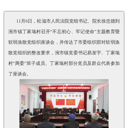
11月6日，松滋市人民法院党组书记、院长徐忠德到
涴市镇丁家垴村召开“不忘初心、牢记使命”主题教育暨
软弱涣散党组织座谈会，并传达了市委组织部对软弱涣
散党组织的整改要求，涴市镇党委书记易发宇、丁家垴
村“两委”班子成员、丁家垴村部分党员及群众代表参加
了座谈会。