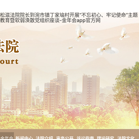
松滋法院院长到涴市镇丁家垴村开展“不忘初心、牢记使命”主题
教育暨软弱涣散党组织座谈-金年会app官方网
金年会
新闻中心
法院介绍
审务公开
诉讼指南
理论研究
法院文化